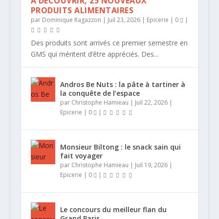
A DÉCOUVRIR, 25 NOUVEAUX
PRODUITS ALIMENTAIRES
par
Dominique Ragazzon
|
Juil 23, 2026
|
Epicerie
|
0
|
Des produits sont arrivés ce premier semestre en
GMS qui méritent d’être appréciés. Des...
Andros Be Nuts : la pâte à tartiner à
la conquête de l’espace
par
Christophe Hamieau
|
Juil 22, 2026
|
LIQUEUR NEPITA DE L.N. MATTEI,
TREIZE ROSÉS À LA DOUZAINE POUR
A DÉCOUVRIR, 25 NOUVEAUX PRODUITS
ANDROS BE NUTS : LA PÂTE À
140°, LE FRITKOT DE MALLORY GABSI À
CONSEILS DE DINA NIKOLAOU POUR
Epicerie
|
0
|
BOUTEILLE DU WEEK-E...
L’ÉTÉ
ALIMENTAIRES
TARTINER À LA CONQUÊTE ...
PARIS
SUBLIMER LE CONCOMB...
Monsieur Biltong : le snack sain qui
fait voyager
par
Christophe Hamieau
|
Juil 19, 2026
|
Epicerie
|
0
|
Le concours du meilleur flan du
Grand Paris