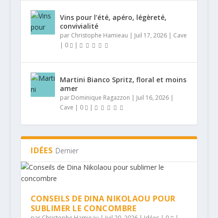
Vins pour l’été, apéro, légèreté,
convivialité
par
Christophe Hamieau
|
Juil 17, 2026
|
Cave
|
0
|
Martini Bianco Spritz, floral et moins
amer
par
Dominique Ragazzon
|
Juil 16, 2026
|
Cave
|
0
|
IDÉES
Dernier
CONSEILS DE DINA NIKOLAOU POUR
SUBLIMER LE CONCOMBRE
par
Christophe Hamieau
|
Juil 20, 2026
|
Idées
|
0
|