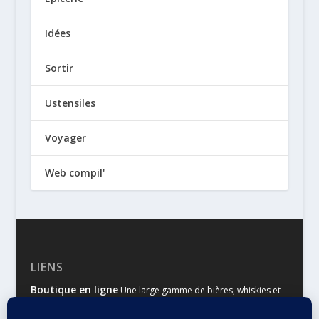
Idées
Sortir
Ustensiles
Voyager
Web compil'
LIENS
Boutique en ligne
Une large gamme de bières, whiskies et
autres spiritueux