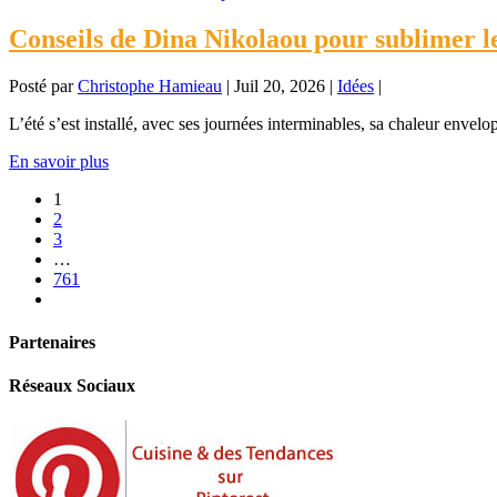
Conseils de Dina Nikolaou pour sublimer 
Posté par
Christophe Hamieau
|
Juil 20, 2026
|
Idées
|
L’été s’est installé, avec ses journées interminables, sa chaleur envelopp
En savoir plus
1
2
3
…
761
Partenaires
Réseaux Sociaux