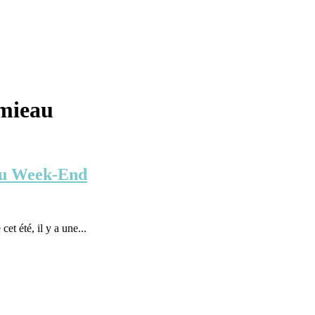
mieau
 du Week-End
et été, il y a une...