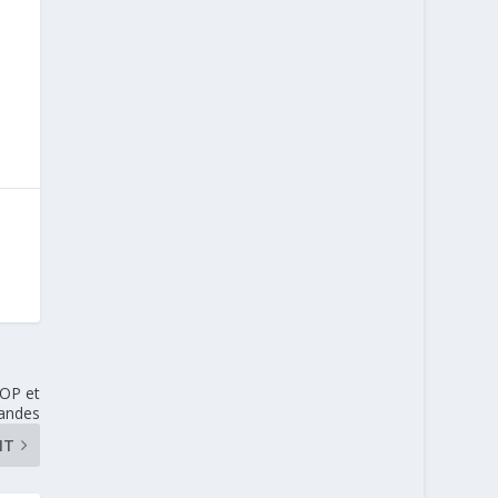
OP et
andes
NT