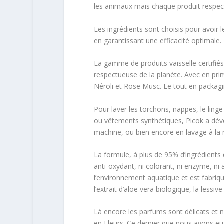
les animaux mais chaque produit respec
Les ingrédients sont choisis pour avoir 
en garantissant une efficacité optimale.
La gamme de produits vaisselle certifiés
respectueuse de la planète. Avec en pri
Néroli et Rose Musc. Le tout en packagi
Pour laver les torchons, nappes, le ling
ou vêtements synthétiques, Picok a dév
machine, ou bien encore en lavage à la m
La formule, à plus de 95% d’ingrédients d
anti-oxydant, ni colorant, ni enzyme, ni
l’environnement aquatique et est fabriq
l’extrait d’aloe vera biologique, la lessi
Là encore les parfums sont délicats et n
en Fleurs. Ce dernier que nous avons eu l