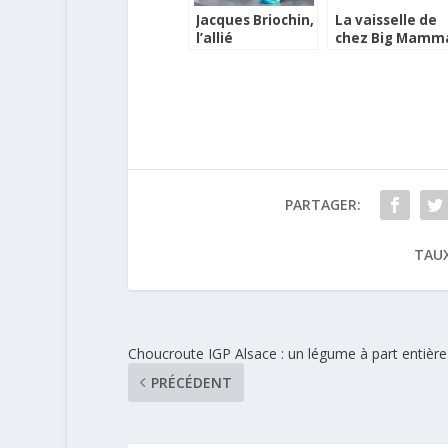
Jacques Briochin,
La vaisselle de
l’allié
chez Big Mamm
indispensable de
chez vous !
la cuisine
PARTAGER:
TAUX
Choucroute IGP Alsace : un légume à part entière
PRÉCÉDENT