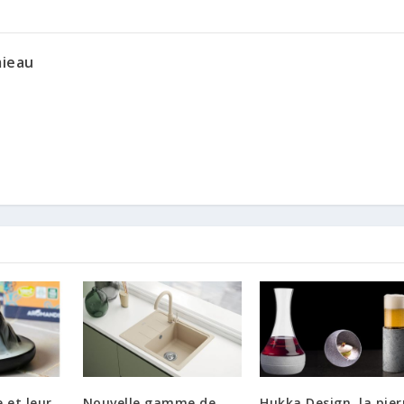
mieau
 et leur
Nouvelle gamme de
Hukka Design, la pier