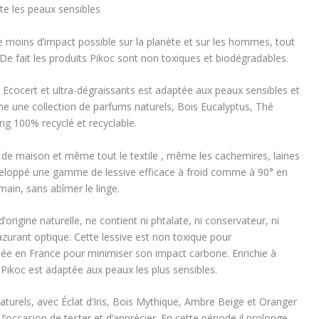
te les peaux sensibles
le moins d’impact possible sur la planète et sur les hommes, tout
 De fait les produits Pikoc sont non toxiques et biodégradables.
 Ecocert et ultra-dégraissants est adaptée aux peaux sensibles et
me une collection de parfums naturels, Bois Eucalyptus, Thé
ng 100% recyclé et recyclable.
e de maison et même tout le textile , même les cachemires, laines
eloppé une gamme de lessive efficace à froid comme à 90° en
ain, sans abîmer le linge.
’origine naturelle, ne contient ni phtalate, ni conservateur, ni
 azurant optique. Cette lessive est non toxique pour
uée en France pour minimiser son impact carbone. Enrichie à
ve Pikoc est adaptée aux peaux les plus sensibles.
aturels, avec Éclat d’Iris, Bois Mythique, Ambre Beige et Oranger
’occasion de tester et d’apprécier. En cette période il prolonge