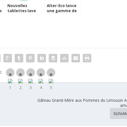
Nouvelles
Alter-Eco lance
a
tablettes lave
une gamme de
vaisselle Sun
produits issus de
l’agriculture
française
:
Gâteau Grand-Mère aux Pommes du Limousin A
am
SUIVA