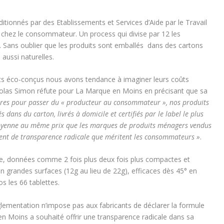
ditionnés par des Etablissements et Services d’Aide par le Travail
te, chez le consommateur. Un process qui divise par 12 les
. Sans oublier que les produits sont emballés dans des cartons
aussi naturelles.
uits éco-conçus nous avons tendance à imaginer leurs coûts
icolas Simon réfute pour La Marque en Moins en précisant que sa
ires pour passer du « producteur au consommateur », nos produits
dans du carton, livrés à domicile et certifiés par le label le plus
oyenne au même prix que les marques de produits ménagers vendus
ment de transparence radicale que méritent les consommateurs »
.
elle, données comme 2 fois plus deux fois plus compactes et
n grandes surfaces (12g au lieu de 22g), efficaces dès 45° en
s les 66 tablettes.
glementation n’impose pas aux fabricants de déclarer la formule
en Moins a souhaité offrir une transparence radicale dans sa