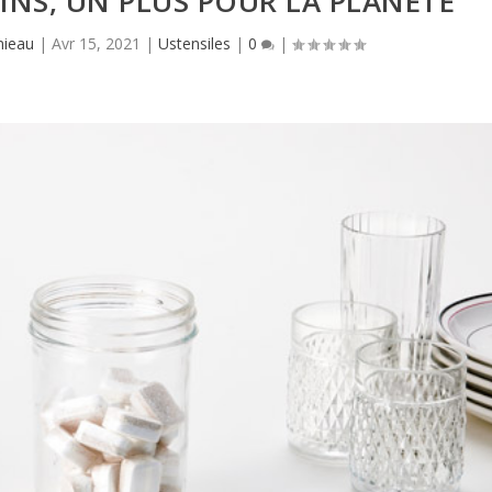
NS, UN PLUS POUR LA PLANÈTE
mieau
|
Avr 15, 2021
|
Ustensiles
|
0
|