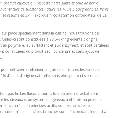
 produit efficace qui respecte notre santé et celle de notre
s constitués de substances naturelles 100% biodégradables, livrés
on se résume en 3P »
, explique Nicolas Simon cofondateur de La
t leur place spécialement dans la cuisine, nous trouvons par
. Celles-ci sont constituées à 98,5% d’ingrédients d’origine
t au polymère, au surfactant et aux enzymes), et sont certifiées
sont constituées du produit seul, concentré et sans ajout de
.
pour nettoyer et éliminer la graisse sur toutes les surfaces
5% d’actifs d’origine naturelle, sans phosphate ni silicone,
êtent pas là. Les flacons fournis lors du premier achat sont
faire les niveaux », un système ingénieux a été mis au point. Ici
r concentrées en principes actifs, sont remplacées et
mmateur n’a plus qu’à les brancher sur le flacon dans lequel il a