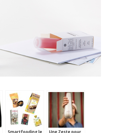
Smartfooding le
Une Zeste pour