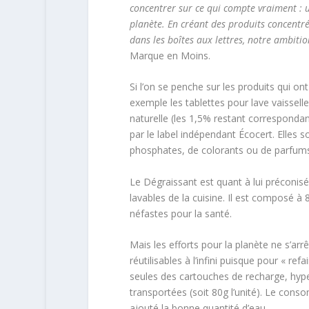
concentrer sur ce qui compte vraiment : un
planète. En créant des produits concentré
dans les boîtes aux lettres, notre ambiti
Marque en Moins.
Si l’on se penche sur les produits qui on
exemple les tablettes pour lave vaisselle
naturelle (les 1,5% restant correspondan
par le label indépendant Écocert. Elles 
phosphates, de colorants ou de parfums
Le Dégraissant est quant à lui préconisé 
lavables de la cuisine. Il est composé à 8
néfastes pour la santé.
Mais les efforts pour la planète ne s’arr
réutilisables à l’infini puisque pour « re
seules des cartouches de recharge, hype
transportées (soit 80g l’unité). Le conso
ajouté la bonne quantité d’eau.