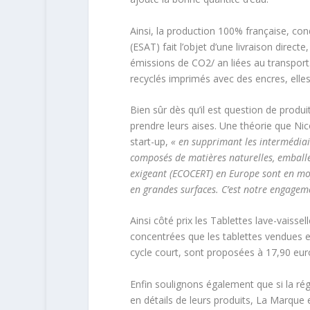
Ainsi, la production 100% française, con
(ESAT) fait l’objet d’une livraison direc
émissions de CO2/ an liées au transport
recyclés imprimés avec des encres, elles 
Bien sûr dès qu’il est question de prod
prendre leurs aises. Une théorie que N
start-up,
« en supprimant les intermédia
composés de matières naturelles, emballés 
exigeant (ECOCERT) en Europe sont en m
en grandes surfaces. C’est notre engage
Ainsi côté prix les Tablettes lave-vaiss
concentrées que les tablettes vendues e
cycle court, sont proposées à 17,90 euro
Enfin soulignons également que si la ré
en détails de leurs produits, La Marque 