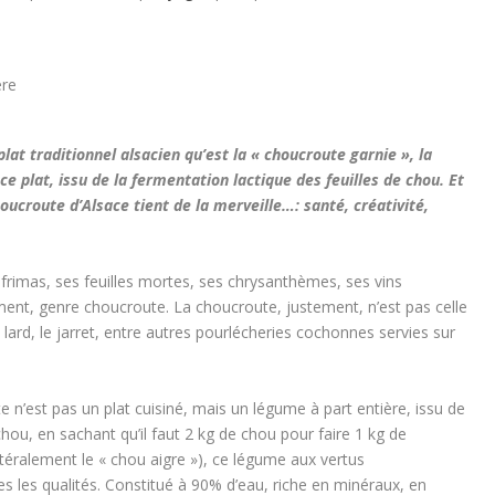
lat traditionnel alsacien qu’est la « choucroute garnie », la
e plat, issu de la fermentation lactique des feuilles de chou. Et
oucroute d’Alsace tient de la merveille…: santé, créativité,
 frimas, ses feuilles mortes, ses chrysanthèmes, ses vins
ment, genre choucroute. La choucroute, justement, n’est pas celle
e lard, le jarret, entre autres pourlécheries cochonnes servies sur
te n’est pas un plat cuisiné, mais un légume à part entière, issu de
chou, en sachant qu’il faut 2 kg de chou pour faire 1 kg de
téralement le « chou aigre »), ce légume aux vertus
 les qualités. Constitué à 90% d’eau, riche en minéraux, en