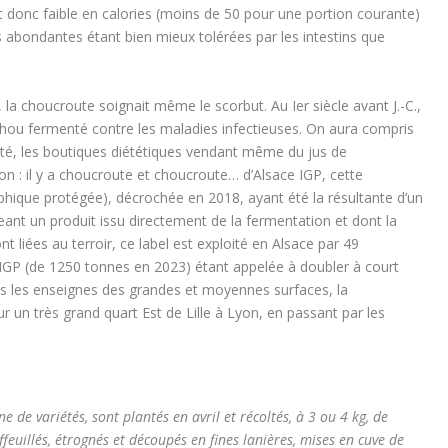
est donc faible en calories (moins de 50 pour une portion courante)
bres abondantes étant bien mieux tolérées par les intestins que
 la choucroute soignait même le scorbut. Au Ier siècle avant J.-C.,
ou fermenté contre les maladies infectieuses. On aura compris
nté, les boutiques diététiques vendant même du jus de
n : il y a choucroute et choucroute… d’Alsace IGP, cette
phique protégée), décrochée en 2018, ayant été la résultante d’un
égeant un produit issu directement de la fermentation et dont la
ont liées au terroir, ce label est exploité en Alsace par 49
IGP (de 1250 tonnes en 2023) étant appelée à doubler à court
s les enseignes des grandes et moyennes surfaces, la
 un très grand quart Est de Lille à Lyon, en passant par les
de variétés, sont plantés en avril et récoltés, à 3 ou 4 kg, de
feuillés, étrognés et découpés en fines lanières, mises en cuve de