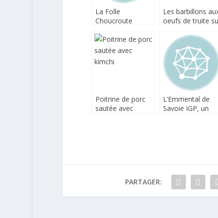
La Folle
Les barbillons au
Choucroute
oeufs de truite su
d’Alsace débute ce
crème de choux-
WE !
fleur
Poitrine de porc
L’Emmental de
sautée avec
Savoie IGP, un
kimchi
très beau
fromage à ne pa
oublier
PARTAGER: