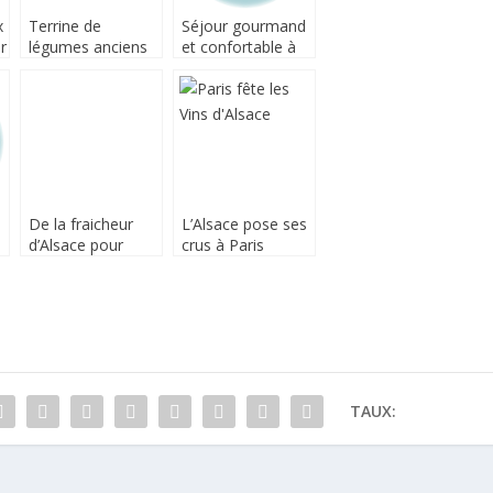
x
Terrine de
Séjour gourmand
r
légumes anciens
et confortable à
au jambon de
Poitiers et son
Bayonne IGP et à
Futuroscope
la tomme
De la fraicheur
L’Alsace pose ses
d’Alsace pour
crus à Paris
votre table d’été
s
TAUX: