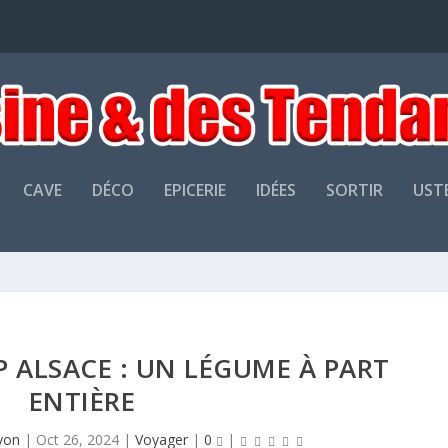
CAVE
DÉCO
EPICERIE
IDÉES
SORTIR
UST
 ALSACE : UN LÉGUME À PART
ENTIÈRE
yon
|
Oct 26, 2024
|
Voyager
|
0
|