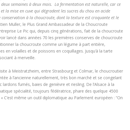
 deux semaines à deux mois. La fermentation est naturelle, car ce
x et la mise en cuve qui dégradent les sucres du chou en acide
e conservation à la choucroute, dont la texture est croquante et le
tien Muller, le Plus Grand Ambassadeur de la Choucroute
entreprise Le Pic qui, depuis cinq générations, fait de la choucroute
avoir lancé dans années 70 les premières conserves de choucroute
ositionner la choucroute comme un légume à part entière,
 en volailles et de poissons en coquillages. Jusqu’à la tarte
sociant à merveille.
isite à Meistratzheim, entre Strasbourg et Colmar, le choucroutier
ntée à l’ancienne naturellement, très bon marché et se congelant
c lardons fumés, baies de genièvre et riesling. De l’Alsace à la
matique spécialité, toujours fédératrice, phare des quelque 4500
» : « C’est même un outil diplomatique au Parlement européen : “On