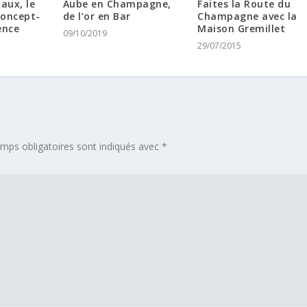
aux, le
Aube en Champagne,
Faites la Route du
concept-
de l’or en Bar
Champagne avec la
ence
Maison Gremillet
09/10/2019
29/07/2015
mps obligatoires sont indiqués avec
*