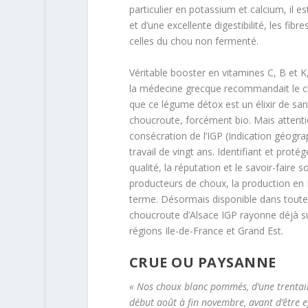
particulier en potassium et calcium, il 
et d’une excellente digestibilité, les fi
celles du chou non fermenté.
Véritable booster en vitamines C, B et K,
la médecine grecque recommandait le ch
que ce légume détox est un élixir de sa
choucroute, forcément bio. Mais attentio
consécration de l’IGP (Indication géogra
travail de vingt ans. Identifiant et prot
qualité, la réputation et le savoir-faire s
producteurs de choux, la production en 
terme. Désormais disponible dans toute
choucroute d’Alsace IGP rayonne déjà sur
régions Ile-de-France et Grand Est.
CRUE OU PAYSANNE
« Nos choux blanc pommés, d’une trentaine 
début août à fin novembre, avant d’être ef