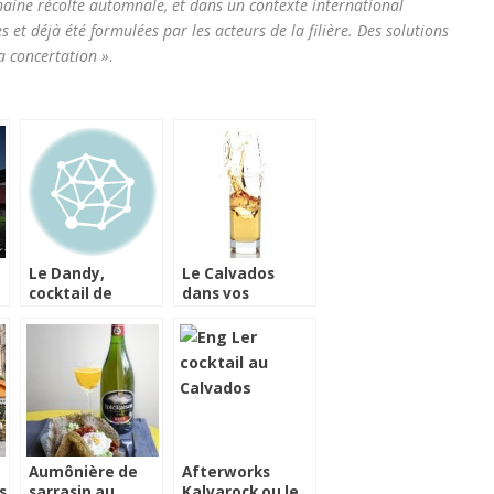
haine récolte automnale, et dans un contexte international
es et déjà été formulées par les acteurs de la filière. Des solutions
a concertation »
.
Le Dandy,
Le Calvados
cocktail de
dans vos
l’hiver au
cocktails
Calvados
Aumônière de
Afterworks
s
sarrasin au
Kalvarock ou le