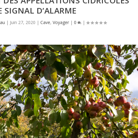
 DES APPELLATIONS CIDRICOLES
LE SIGNAL D’ALARME
eau
|
Juin 27, 2020
|
Cave
,
Voyager
|
0
|