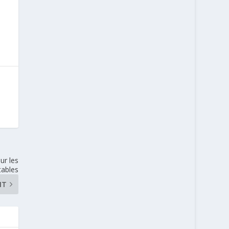
ur les
tables
NT