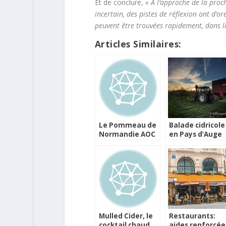
Et de conclure,
« À l’approche de la proc
incertain, des pistes de réflexion ont d’or
peuvent être trouvées rapidement, dans l
Articles Similaires:
Le Pommeau de
Balade cidricole
Normandie AOC
en Pays d’Auge
du Château du
Breuil
Mulled Cider, le
Restaurants:
cocktail chaud
aides renforcée