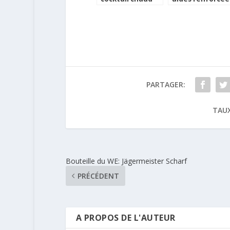
normand
et
assouplissemen
pour les titres
restaurant
PARTAGER:
TAUX
Bouteille du WE: Jägermeister Scharf
PRÉCÉDENT
A PROPOS DE L'AUTEUR