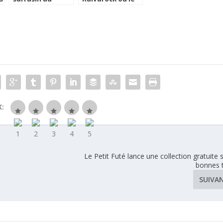
caviar de petit
Calvados en
t
pois et son oeuf
cocktail
poché
:
Le Petit Futé lance une collection gratuite s
bonnes 
SUIVA