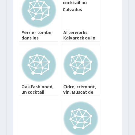
Perrier tombe
Afterworks
dans les
Kalvarock ou le
pommes…
Calvados en
vertes !
cocktail
Oak Fashioned,
Cidre, crémant,
un cocktail
vin, Muscat de
mythique
Noël et cocktail
revisité par
pour votre
Bache-
Epiphanie
Gabrielsen