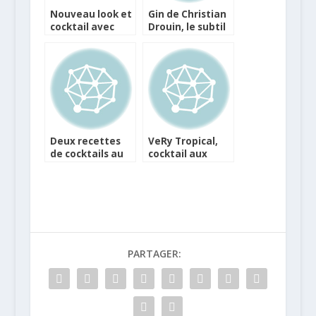
Nouveau look et
Gin de Christian
cocktail avec
Drouin, le subtil
Veuve Ambal
normand
Deux recettes
VeRy Tropical,
de cocktails au
cocktail aux
hard-cider La
saveurs
Mordue
exotiques pour
l’été
PARTAGER: