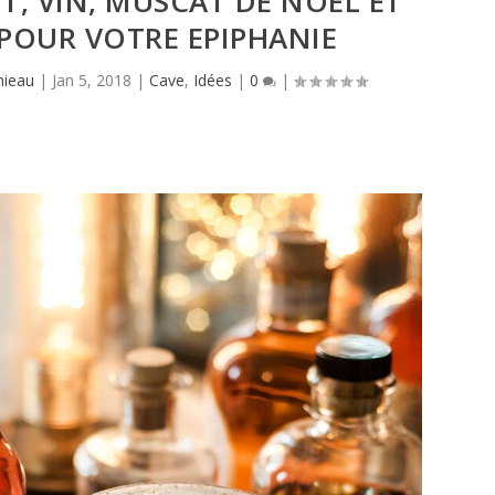
T, VIN, MUSCAT DE NOËL ET
POUR VOTRE EPIPHANIE
mieau
|
Jan 5, 2018
|
Cave
,
Idées
|
0
|