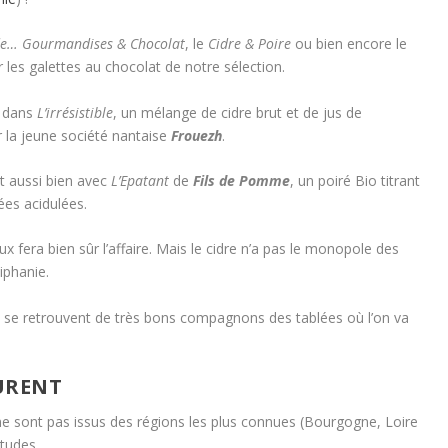
 de… Gourmandises & Chocolat
, le
Cidre & Poire
ou bien encore le
es galettes au chocolat de notre sélection.
r dans
L’irrésistible
, un mélange de cidre brut et de jus de
r la jeune société nantaise
Frouezh
.
t aussi bien avec
L’Epatant
de
Fils de Pomme
, un poiré Bio titrant
ées acidulées.
ux fera bien sûr l’affaire. Mais le cidre n’a pas le monopole des
iphanie.
et se retrouvent de très bons compagnons des tablées où l’on va
URENT
e sont pas issus des régions les plus connues (Bourgogne, Loire
tudes.