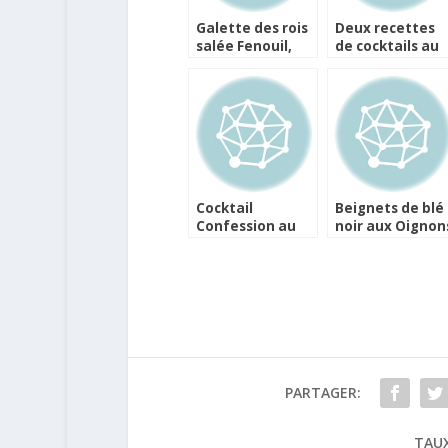
Galette des rois
Deux recettes
salée Fenouil,
de cocktails au
Mandarine, Fleur
hard-cider La
d’agastache
Mordue
Cocktail
Beignets de blé
Confession au
noir aux Oignon
Muscat 1348
de Roscoff AOP
Rosé
et sa sauce aigr
douce au cidre,
vinaigre de cidr
et miel
PARTAGER:
TAUX