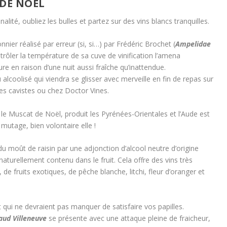
 DE NOËL
alité, oubliez les bulles et partez sur des vins blancs tranquilles.
onnier réalisé par erreur (si, si…) par Frédéric Brochet (
Ampelidae
ntrôler la température de sa cuve de vinification l’amena
e en raison d’une nuit aussi fraîche qu’inattendue.
alcoolisé qui viendra se glisser avec merveille en fin de repas sur
les cavistes ou chez Doctor Vines.
le Muscat de Noël, produit les Pyrénées-Orientales et l’Aude est
mutage, bien volontaire elle !
u moût de raisin par une adjonction d’alcool neutre d’origine
aturellement contenu dans le fruit. Cela offre des vins très
e fruits exotiques, de pêche blanche, litchi, fleur d’oranger et
t qui ne devraient pas manquer de satisfaire vos papilles.
aud Villeneuve
se présente avec une attaque pleine de fraicheur,