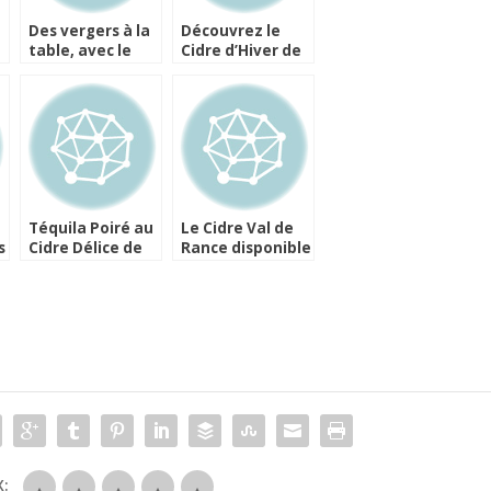
Des vergers à la
Découvrez le
table, avec le
Cidre d’Hiver de
cidre breton
la Maison
Kerisac
Lefèvre
Téquila Poiré au
Le Cidre Val de
s
Cidre Délice de
Rance disponible
Poire Ecusson
en canettes
e
e
: