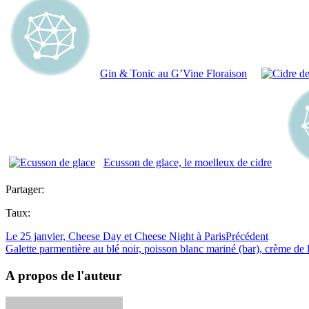
Gin & Tonic au G’Vine Floraison
Ecusson de glace, le moelleux de cidre
Partager:
Taux:
Le 25 janvier, Cheese Day et Cheese Night à Paris
Précédent
Galette parmentière au blé noir, poisson blanc mariné (bar), crème de 
A propos de l'auteur