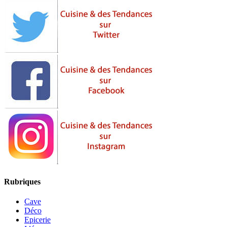
Rubriques
Cave
Déco
Epicerie