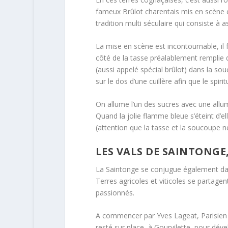
fameux Brûlot charentais mis en scène et
tradition multi séculaire qui consiste à 
La mise en scène est incontournable, i
côté de la tasse préalablement remplie 
(aussi appelé spécial brûlot) dans la sou
sur le dos d’une cuillère afin que le spir
On allume l’un des sucres avec une allu
Quand la jolie flamme bleue s’éteint d’e
(attention que la tasse et la soucoupe n
LES VALS DE SAINTONGE
La Saintonge se conjugue également dans
Terres agricoles et viticoles se partage
passionnés.
A commencer par Yves Lageat, Parisien 
resté sur place, à Gourvilette, pour dév