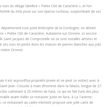
ues du village labellisé « Petite Cité de Caractère », et l’on
ortifié du XIIIe posé sur son éperon rocheux, surplombant de ses
e département tout juste limitrophe de la Dordogne, on atteint
e « Petite Cité de Caractère, Aubeterre-sur-Dronne. Ici encore
de Saint-Jacques de Compostelle où se sont installés artistes et
t ses rues en pente dons les maison de pierres blanches aux jolis
 rivière Dronne.
is il est aujourd’hui propriété privée et ne peut se visiter) avec à
e Saint-Jean. Creusée à main d’homme dans la falaise, longue de 27
oûte culminant à 20 mètres de haut, ce qui en fait l’une des plus
rnable avant d’aller se restaurer juste en face, à La Taverne.
y, ce restaurant au cadre intimiste propose une jolie carte de