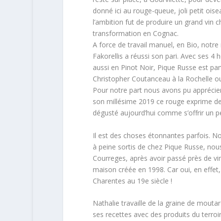
donné ici au rouge-queue, joli petit ois
l’ambition fut de produire un grand vin c
transformation en Cognac.
A force de travail manuel, en Bio, not
Fakorellis a réussi son pari. Avec ses 
aussi en Pinot Noir, Pique Russe est p
Christopher Coutanceau à la Rochelle ou
Pour notre part nous avons pu apprécier
son millésime 2019 ce rouge exprime de l
dégusté aujourd’hui comme s’offrir un p
Il est des choses étonnantes parfois. N
à peine sortis de chez Pique Russe, nous 
Courreges, après avoir passé près de ving
maison créée en 1998. Car oui, en effet
Charentes au 19e siècle !
Nathalie travaille de la graine de mout
ses recettes avec des produits du terroi