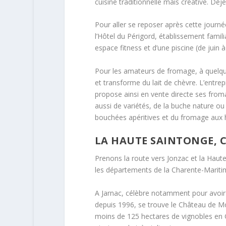
cuisine traditionnelle mais créative. Déj
Pour aller se reposer après cette journé
l’Hôtel du Périgord, établissement famil
espace fitness et d’une piscine (de juin
Pour les amateurs de fromage, à quelque
et transforme du lait de chèvre. L’entre
propose ainsi en vente directe ses froma
aussi de variétés, de la buche nature o
bouchées apéritives et du fromage aux h
LA HAUTE SAINTONGE, 
Prenons la route vers Jonzac et la Haute 
les départements de la Charente-Mariti
A Jarnac, célèbre notamment pour avoir v
depuis 1996, se trouve le Château de Mon
moins de 125 hectares de vignobles en