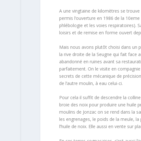
A une vingtaine de kilomètres se trouve l
permis l’ouverture en 1986 de la 10eme s
phlébologie et les voies respiratoires). 
loisirs et de remise en forme ouvert dep
Mais nous avons plutôt choisi dans un 
la rive droite de la Seugne qui fait face 
abandonné en ruines avant sa restaurat
parfaitement. On le visite en compagni
secrets de cette mécanique de précision e
de l’autre moulin, à eau celui-ci.
Pour cela il suffit de descendre la collin
broie des noix pour produire une huile p
moulins de Jonzac on se rend dans la sa
les engrenages, le poids de la meule, la 
l’huile de noix. Elle aussi en vente sur pla
En ces terres cognaçaises, c’est aussi l’