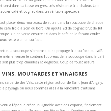
 servi dans sa tasse en grès, très résistante à la chaleur. Une
associer café et cognac dans un véritable spectacle.
l faut placer deux morceaux de sucre dans la soucoupe de chaque
de café froid à 2cm du bord. On ajoute 2cl de cognac brut de fût
coupe. On en verse ensuite 1cl dans le café en le faisant couler
itueux reste bien en surface.
mette, la soucoupe s’embrase et se propage à la surface du café.
lle même, verser le contenu liquoreux de la soucoupe dans le café
e soit plus trop chaudes) et déguster. Coup de fouet assuré !
, VINS, MOUTARDES ET VINAIGRES
 sa partie des Vals, cette région autour de Saint-Jean d’Angely.
nt le paysage où nous sommes allés à la rencontre d’artisans
venu à l’époque créer un vignoble avec des copains, finalement
elopper une bien belle aventure: Pique Russe. Derrière ce nom