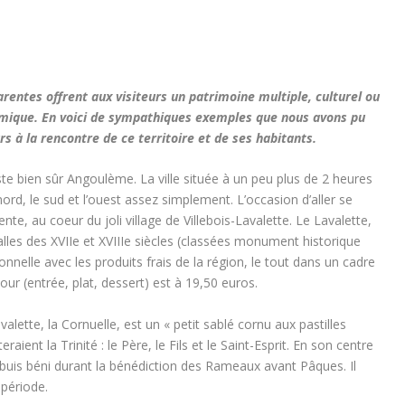
arentes offrent aux visiteurs un patrimoine multiple, culturel ou
omique. En voici de sympathiques exemples que nous avons pu
s à la rencontre de ce territoire et de ses habitants.
te bien sûr Angoulème. La ville située à un peu plus de 2 heures
ord, le sud et l’ouest assez simplement. L’occasion d’aller se
te, au coeur du joli village de Villebois-Lavalette. Le Lavalette,
alles des XVIIe et XVIIIe siècles (classées monument historique
nnelle avec les produits frais de la région, le tout dans un cadre
ur (entrée, plat, dessert) est à 19,50 euros.
alette, la Cornuelle, est un « petit sablé cornu aux pastilles
aient la Trinité : le Père, le Fils et le Saint-Esprit. En son centre
e buis béni durant la bénédiction des Rameaux avant Pâques. Il
e période.