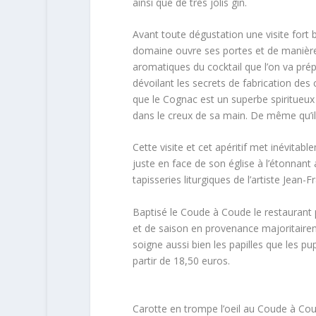
ainsi que de très jolis gin.
Avant toute dégustation une visite fort
domaine ouvre ses portes et de manière l
aromatiques du cocktail que l’on va pré
dévoilant les secrets de fabrication des
que le Cognac est un superbe spiritueux
dans le creux de sa main. De même qu’il 
Cette visite et cet apéritif met inévita
juste en face de son église à l’étonnant 
tapisseries liturgiques de l’artiste Jean-F
Baptisé le Coude à Coude le restaurant 
et de saison en provenance majoritaireme
soigne aussi bien les papilles que les pu
partir de 18,50 euros.
Carotte en trompe l’oeil au Coude à Co