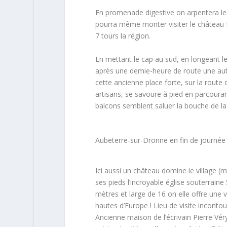
En promenade digestive on arpentera les r
pourra même monter visiter le château f
7 tours la région.
En mettant le cap au sud, en longeant l
après une demie-heure de route une autr
cette ancienne place forte, sur la route 
artisans, se savoure à pied en parcouran
balcons semblent saluer la bouche de la
Aubeterre-sur-Dronne en fin de journée
Ici aussi un château domine le village (ma
ses pieds l’incroyable église souterrain
mètres et large de 16 on elle offre une v
hautes d’Europe ! Lieu de visite incontou
Ancienne maison de l’écrivain Pierre Vér