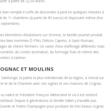
euner à partir de 22,50 euros.
e bien remplie il suffit de descendre à pied en quelques minutes à
ial de 11 chambres (à partir de 85 euros) et disposant même d’un
 à septembre).
s kilomètres d’Aubeterre-sur-Dronne, la famille Journet produit
prise bien nommée Ô P’tits Délices Caprins, à Saint-Romain,
ges de chèvre fermiers. Un vaste choix d’affinage différents mais
u cendrée, du crottin aromatisé, du formage frais et même des
erbes à tartiner.
COGNAC ET MOULINS
Saintonge, la partie la plus méridionale de la région, à cheval sur
me et de la Charente avec ses vignes et ses maisons de Cognac.
u naitre le Président François Mitterrand et où il est enterré
tifaud. Depuis 6 générations la famille Vallet y travaille pas
 Grande et Petite Champagne pour produire de très beaux cognac