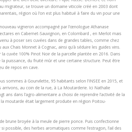
eau migrateur, se trouve un domaine viticole créé en 2003 dont
harentais, région où l’on est plus habitué à faire du vin pour une
re nouveau vigneron accompagné par l’œnologue Athanase
4 hectares en Cabernet-Sauvignon, en Colombard , en Merlot mais
arvenu à poser ses cuvées dans de grandes tables, comme chez
 aux Chais Monnet à Cognac, ainsi qu’à séduire les guides vins.
 la cuvée 100% Pinot Noir de la parcelle plantée en 2016. Dans
a puissance, du fruité mûr et une certaine structure. Peut être
eu de repos en cave.
ous sommes à Gourvilette, 95 habitants selon l’INSEE en 2015, et
arrivons, au coin de la rue, à La Moutarderie. Ici Nathalie
t ans dans l’agro-alimentaire a choisi de reprendre l’activité de la
, la moutarde était largement produite en région Poitou-
arde brune broyée à la meule de pierre ponce. Puis confectionne
r si possible, des herbes aromatiques comme l’estragon, l’ail des