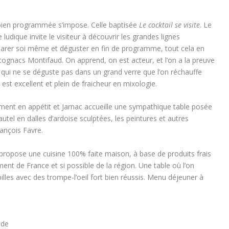
 bien programmée s’impose. Celle baptisée
Le cocktail se visite
. Le
udique invite le visiteur à découvrir les grandes lignes
parer soi même et déguster en fin de programme, tout cela en
 cognacs Montifaud. On apprend, on est acteur, et l’on a la preuve
 qui ne se déguste pas dans un grand verre que l’on réchauffe
est excellent et plein de fraicheur en mixologie.
blement en appétit et Jarnac accueille une sympathique table posée
autel en dalles d’ardoise sculptées, les peintures et autres
rançois Favre.
propose une cuisine 100% faite maison, à base de produits frais
nt de France et si possible de la région. Une table où l’on
pilles avec des trompe-l’oeil fort bien réussis. Menu déjeuner à
ude