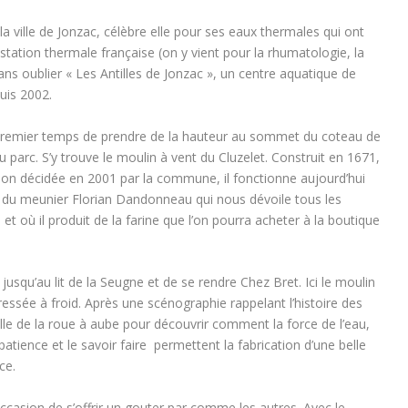
a ville de Jonzac, célèbre elle pour ses eaux thermales qui ont
tation thermale française (on y vient pour la rhumatologie, la
Sans oublier « Les Antilles de Jonzac », un centre aquatique de
uis 2002.
premier temps de prendre de la hauteur au sommet du coteau de
au parc. S’y trouve le moulin à vent du Cluzelet. Construit en 1671,
ion décidée en 2001 par la commune, il fonctionne aujourd’hui
e du meunier Florian Dandonneau qui nous dévoile tous les
t où il produit de la farine que l’on pourra acheter à la boutique
e jusqu’au lit de la Seugne et de se rendre Chez Bret. Ici le moulin
ressée à froid. Après une scénographie rappelant l’histoire des
lle de la roue à aube pour découvrir comment la force de l’eau,
patience et le savoir faire permettent la fabrication d’une belle
ce.
occasion de s’offrir un gouter par comme les autres. Avec le