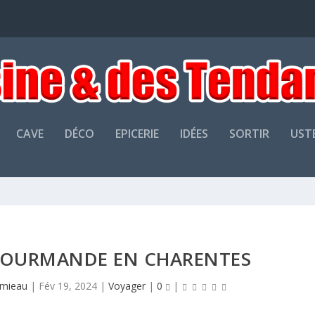
CAVE
DÉCO
EPICERIE
IDÉES
SORTIR
UST
OURMANDE EN CHARENTES
amieau
|
Fév 19, 2024
|
Voyager
|
0
|