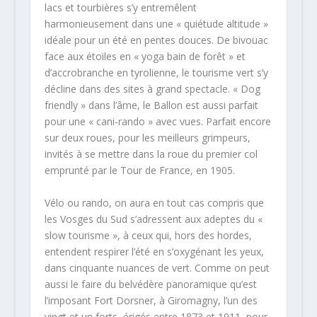
lacs et tourbières s’y entremêlent
harmonieusement dans une « quiétude altitude »
idéale pour un été en pentes douces. De bivouac
face aux étoiles en « yoga bain de forêt » et
d’accrobranche en tyrolienne, le tourisme vert s’y
décline dans des sites à grand spectacle. « Dog
friendly » dans l’âme, le Ballon est aussi parfait
pour une « cani-rando » avec vues. Parfait encore
sur deux roues, pour les meilleurs grimpeurs,
invités à se mettre dans la roue du premier col
emprunté par le Tour de France, en 1905.
Vélo ou rando, on aura en tout cas compris que
les Vosges du Sud s’adressent aux adeptes du «
slow tourisme », à ceux qui, hors des hordes,
entendent respirer l’été en s’oxygénant les yeux,
dans cinquante nuances de vert. Comme on peut
aussi le faire du belvédère panoramique qu’est
l’imposant Fort Dorsner, à Giromagny, l’un des
vingt et un forts, érigés entre 1873 et 1911, pour