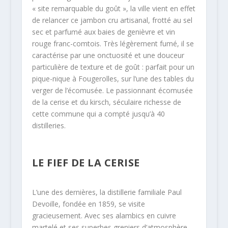
« site remarquable du goût », la ville vient en effet
de relancer ce jambon cru artisanal, frotté au sel
sec et parfumé aux baies de genièvre et vin
rouge franc-comtois. Très légèrement fumé, il se
caractérise par une onctuosité et une douceur
particulière de texture et de goût : parfait pour un
pique-nique à Fougerolles, sur l’une des tables du
verger de l’écomusée. Le passionnant écomusée
de la cerise et du kirsch, séculaire richesse de
cette commune qui a compté jusqu’à 40
distilleries.
LE FIEF DE LA CERISE
L’une des dernières, la distillerie familiale Paul
Devoille, fondée en 1859, se visite
gracieusement. Avec ses alambics en cuivre
martelé et ses superbes greniers d’atmosphère,