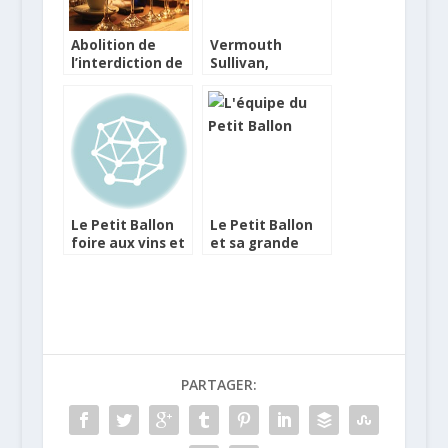
Abolition de
Vermouth
l’interdiction de
Sullivan,
l’absinthe par le
Bouteilles du WE
Sénat
Le Petit Ballon
Le Petit Ballon
foire aux vins et
et sa grande
dégustations
foire aux vins
PARTAGER: