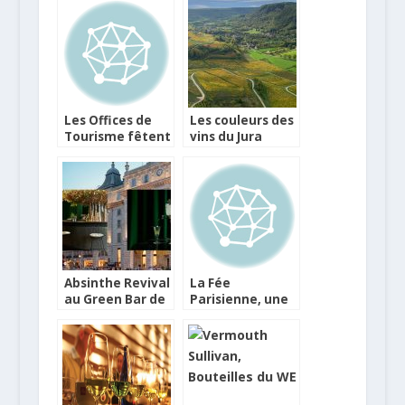
Les Offices de
Les couleurs des
Tourisme fêtent
vins du Jura
la gastronomie
Absinthe Revival
La Fée
au Green Bar de
Parisienne, une
l’Hotel Café
absinthe à la
Royal
recette
historique