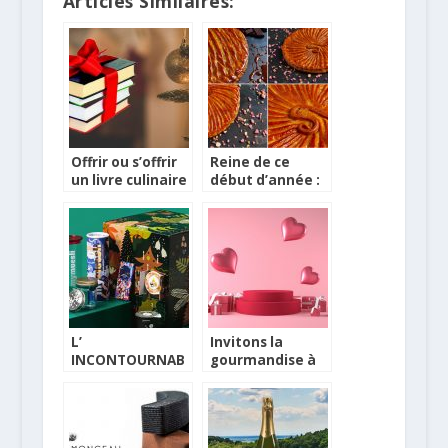
Articles Similaires:
Offrir ou s’offrir
Reine de ce
un livre culinaire
début d’année :
pour Noël
la galette des
rois
L’
Invitons la
INCONTOURNAB
gourmandise à
LE CALENDRIER
la Saint-Valentin
DE L’AVENT