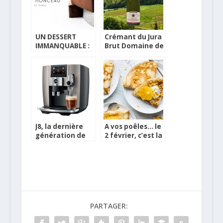
UN DESSERT
Crémant du Jura
IMMANQUABLE :
Brut Domaine de
LA BUCHE DE
Montbourgeau,
NOEL
Bouteille du WE
J8, la dernière
A vos poêles… le
génération de
2 février, c’est la
machine à café
Chandeleur !
Jura
PARTAGER: