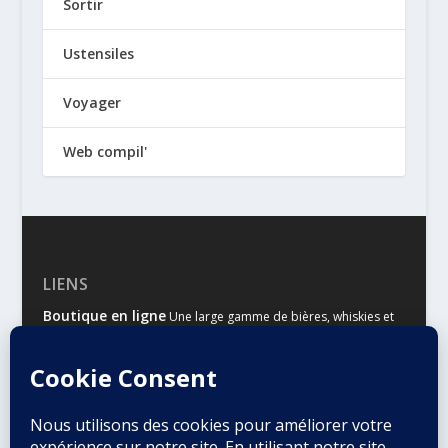
Sortir
Ustensiles
Voyager
Web compil'
LIENS
Boutique en ligne
Une large gamme de bières, whiskies et
autres spiritueux
Malts & Houblons
Le site d’information des amateurs de
bière et de whisky