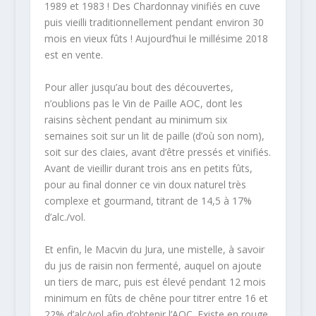
1989 et 1983 ! Des Chardonnay vinifiés en cuve
puis vieilli traditionnellement pendant environ 30
mois en vieux fûts ! Aujourd’hui le millésime 2018
est en vente.
Pour aller jusqu’au bout des découvertes,
n’oublions pas le Vin de Paille AOC, dont les
raisins sèchent pendant au minimum six
semaines soit sur un lit de paille (d’où son nom),
soit sur des claies, avant d’être pressés et vinifiés.
Avant de vieillir durant trois ans en petits fûts,
pour au final donner ce vin doux naturel très
complexe et gourmand, titrant de 14,5 à 17%
d’alc./vol.
Et enfin, le Macvin du Jura, une mistelle, à savoir
du jus de raisin non fermenté, auquel on ajoute
un tiers de marc, puis est élevé pendant 12 mois
minimum en fûts de chêne pour titrer entre 16 et
22% d’alc/vol afin d’obtenir l’AOC. Existe en rouge