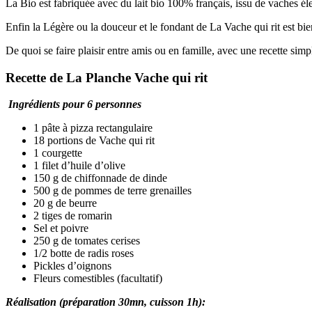
La Bio est fabriquée avec du lait bio 100% français, issu de vaches él
Enfin la Légère ou la douceur et le fondant de La Vache qui rit est bi
De quoi se faire plaisir entre amis ou en famille, avec une recette s
Recette de La Planche Vache qui rit
Ingrédients pour 6 personnes
1 pâte à pizza rectangulaire
18 portions de Vache qui rit
1 courgette
1 filet d’huile d’olive
150 g de chiffonnade de dinde
500 g de pommes de terre grenailles
20 g de beurre
2 tiges de romarin
Sel et poivre
250 g de tomates cerises
1/2 botte de radis roses
Pickles d’oignons
Fleurs comestibles (facultatif)
Réalisation (préparation 30mn, cuisson 1h):