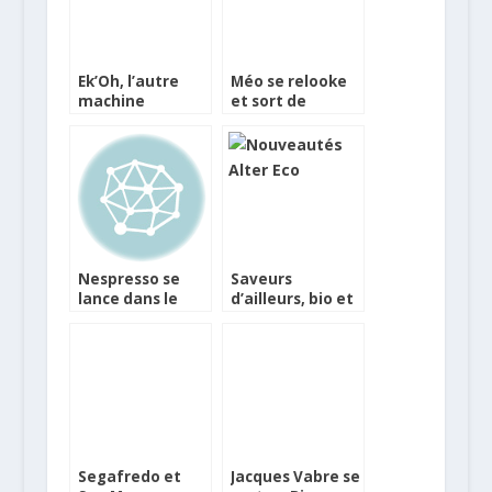
Ek’Oh, l’autre
Méo se relooke
machine
et sort de
expresso signée
nouveaux cafés
Malongo
Nespresso se
Saveurs
lance dans le
d’ailleurs, bio et
café millésimé
équitables, chez
Alter Eco
Segafredo et
Jacques Vabre se