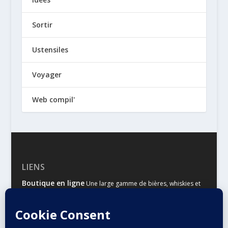
Sortir
Ustensiles
Voyager
Web compil'
LIENS
Boutique en ligne
Une large gamme de bières, whiskies et
autres spiritueux
Malts & Houblons
Le site d’information des amateurs de
bière et de whisky