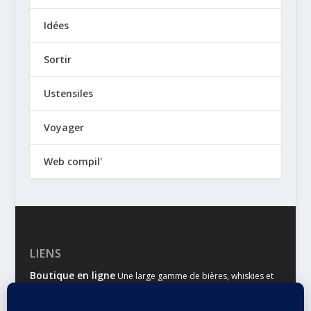
Idées
Sortir
Ustensiles
Voyager
Web compil'
LIENS
Boutique en ligne
Une large gamme de bières, whiskies et
autres spiritueux