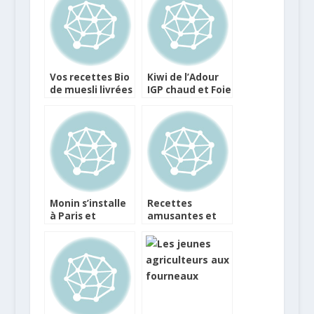
Vos recettes Bio
Kiwi de l’Adour
de muesli livrées
IGP chaud et Foie
chez vous !
gras des Landes
poêlé
Monin s’installe
Recettes
à Paris et
amusantes et
propose 2
saines de
nouvelles
crevettes et
recettes
calamars pour
les enfants