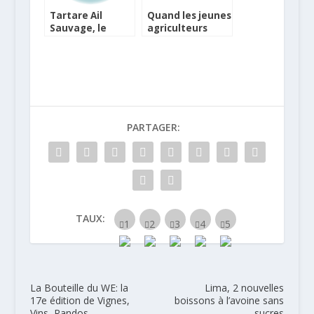
Tartare Ail
Quand les jeunes
Sauvage, le
agriculteurs
fromage délicat
font recettes
à savourer
nature ou en
recettes
PARTAGER:
TAUX:
La Bouteille du WE: la
Lima, 2 nouvelles
17e édition de Vignes,
boissons à l’avoine sans
Vins, Randos
sucres