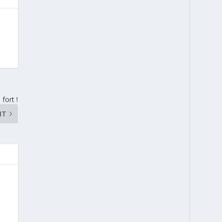
fort !
NT