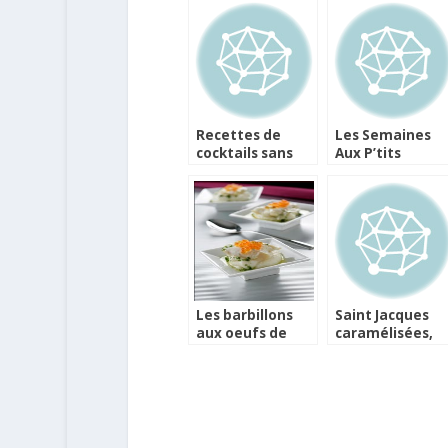
Recettes de
Les Semaines
cocktails sans
Aux P’tits
alcool à l’eau de
Oignons vous
coco
proposent de
belles recettes
Les barbillons
Saint Jacques
aux oeufs de
caramélisées,
truite sur crème
poireaux
de choux-fleur
vinaigrette et
Tartare Oignon
rouge &
Coriandre