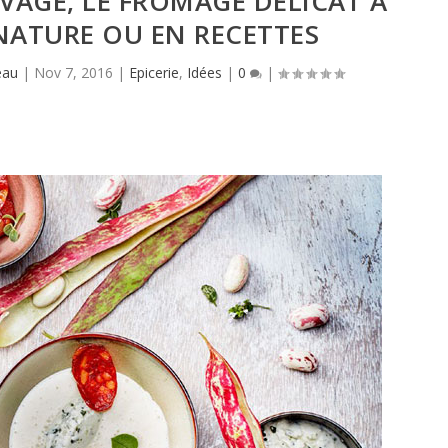
UVAGE, LE FROMAGE DÉLICAT À
NATURE OU EN RECETTES
eau
|
Nov 7, 2016
|
Epicerie
,
Idées
|
0
|