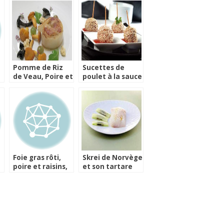
Pomme de Riz
Sucettes de
de Veau, Poire et
poulet à la sauce
Girolles par
tomate
Didier Clément
Foie gras rôti,
Skrei de Norvège
poire et raisins,
et son tartare
Tartare
d’huitre
Cranberry &
Poivre