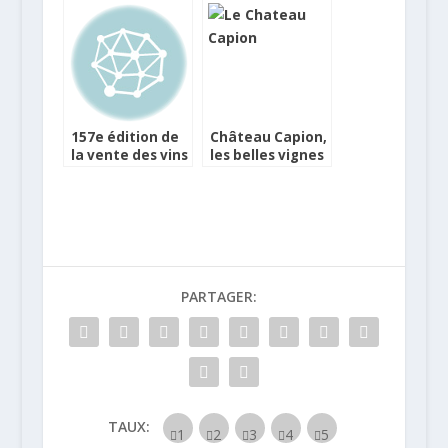
La Fête des
vins du
Vignerons
mâconnais !
157e édition de
Château Capion,
la vente des vins
les belles vignes
des Hospices de
des Coteaux du
Beaune
Languedoc chez
Philippe Faure-
Brac
PARTAGER:
TAUX: