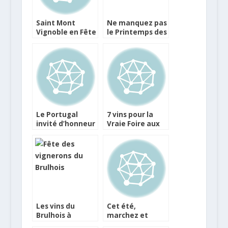
Saint Mont
Ne manquez pas
Vignoble en Fête
le Printemps des
va célébrer sa 20
Vins de Blaye
ème édition
Le Portugal
7 vins pour la
invité d’honneur
Vraie Foire aux
à Vitiloire
Vins de Lavinia
Les vins du
Cet été,
Brulhois à
marchez et
découvrir lors de
dégustez les