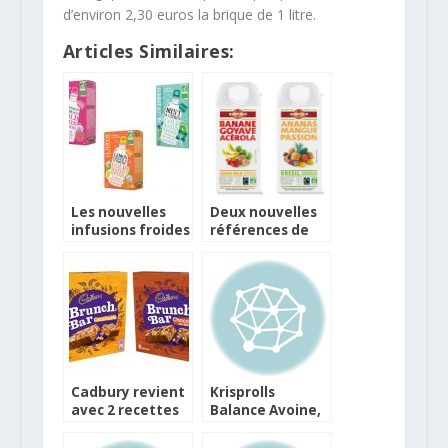
d’environ 2,30 euros la brique de 1 litre.
Articles Similaires:
Les nouvelles
Deux nouvelles
infusions froides
références de
de Clipper
Nectars chez
Alter Eco
Cadbury revient
Krisprolls
avec 2 recettes
Balance Avoine,
de Brunch Bar
Graines de Lin &
Raisin, et