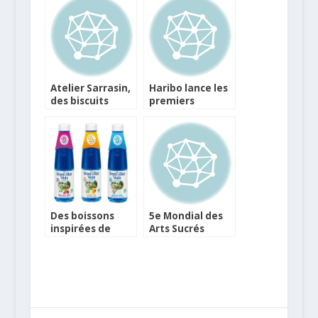
Myrtilles &
Cranberries
Atelier Sarrasin,
Haribo lance les
des biscuits
premiers
salés et sucrés,
bonbons gélifiés
savoureux, bio
à teneur réduite
et sans gluten
en sucres
Des boissons
5e Mondial des
inspirées de
Arts Sucrés
l’Ayurveda