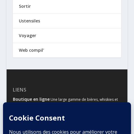
Sortir
Ustensiles
Voyager
Web compil'
LIENS
Boutique en ligne
Une large gamme de bières, whiskies et
autres spiritueux
Malts & Houblons
Le site d’information des amateurs de
bière et de whisky