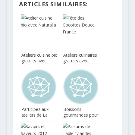
ARTICLES SIMILAIRES:
Ateliers cuisine bio
Ateliers culinaires
gratuits avec
gratuits avec
Naturalia
Douce France au
Jardin
d’Acclimatation
Participez aux
Boissons
ateliers de La
gourmandes pour
Boulangerie Bleue
les Fêtes chez
de Grey Goose
Costa Coffee