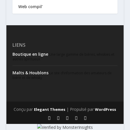
Web compil'
LIENS
Boutique en ligne
Une large gamme de bières, whiskies et
autres spiritueux
Malts & Houblons
Le site d’information des amateurs de
bière et de whisky
Conçu par
| Propulsé par
Elegant Themes
WordPress