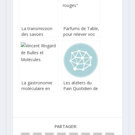
La transmission
Parfums de Table,
des savoirs
pour relever vos
culinaires à
créations
Roanne
culinaires
La gastronomie
Les ateliers du
moléculaire en
Pain Quotidien de
ateliers-
Bordeaux
conférences
PARTAGER: