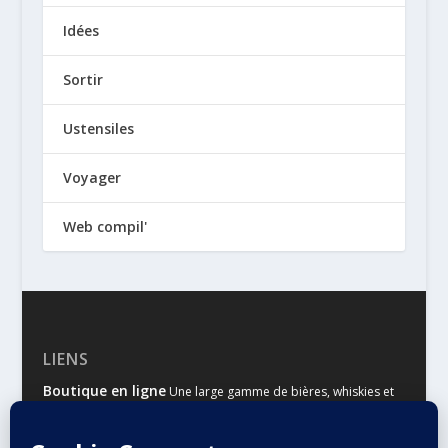
Idées
Sortir
Ustensiles
Voyager
Web compil'
LIENS
Boutique en ligne
Une large gamme de bières, whiskies et
autres spiritueux