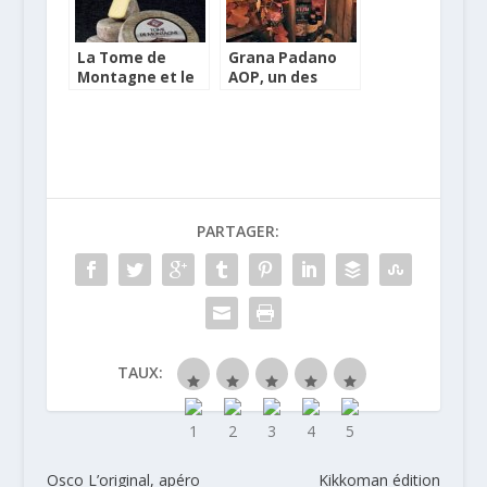
La Tome de
Grana Padano
Montagne et le
AOP, un des
Saint-Flour à la
fleurons du
coupe
fromage italien
PARTAGER:
TAUX:
Osco L’original, apéro
Kikkoman édition