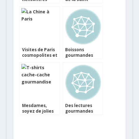
Iodées de Royan
Vincent du
Grand Hôtel du
Lion d’Or
Visites de Paris
Boissons
cosmopolites et
gourmandes
gourmandes
pour les Fêtes
chez Costa
Coffee
Mesdames,
Des lectures
soyez de jolies
gourmandes
gourmandes !
pour vos
vacances