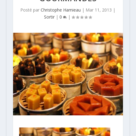
Posté par
Christophe Hamieau
|
Mar 11, 2013
|
Sortir
|
0
|