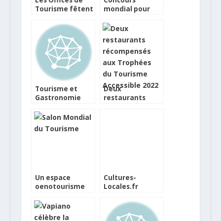
Tourisme fêtent
mondial pour
la gastronomie
l’innovation en
tourisme de
gastronomie
Tourisme et
Deux
Gastronomie
restaurants
locale pour le
récompensés
concours EDEN
aux Trophées du
Tourisme
Accessible 2022
Un espace
Cultures-
oenotourisme
Locales.fr
au Salon Mondial
e.épicerie locale
du Tourisme
et responsable
pour les