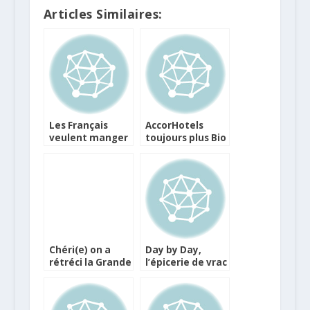
Articles Similaires:
Les Français
AccorHotels
veulent manger
toujours plus Bio
mieux et plus
et en faveur
responsable
d’une
alimentation
responsable
Chéri(e) on a
Day by Day,
rétréci la Grande
l’épicerie de vrac
Epicerie de Paris
va ouvrir 20
!
magasins en
2016 en France