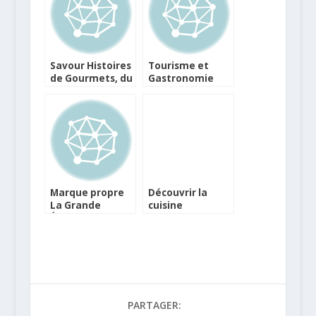
Savour Histoires
Tourisme et
de Gourmets, du
Gastronomie
vin, de l’épicerie
locale pour le
fine et du
concours EDEN
chocolat
Marque propre
Découvrir la
La Grande
cuisine
Épicerie de Paris,
responsable
la qualité au
avec Les Dîners
meilleur prix
Durables
PARTAGER: