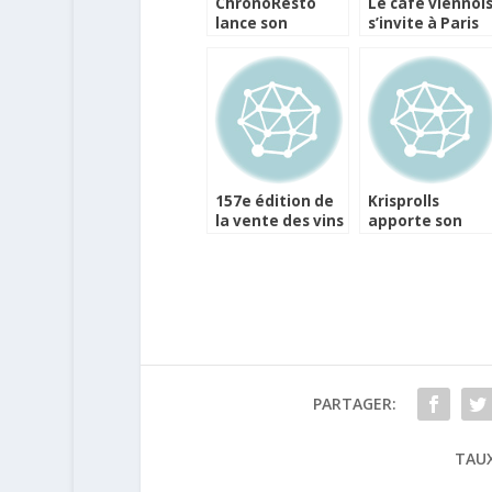
ChronoResto
Le café viennoi
lance son
s’invite à Paris
programme de
avec Austrian
fidélité
Airlines
157e édition de
Krisprolls
la vente des vins
apporte son
des Hospices de
soutien au Worl
Beaune
Food
Programme
PARTAGER:
TAUX