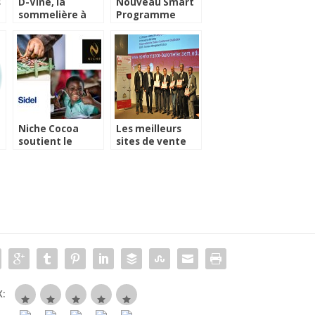
s
D-Vine, la
Nouveau Smart
sommelière à
Programme
domicile pour un
pour votre Cook
vin aéré et à
Expert
température en
1 minute
Niche Cocoa
Les meilleurs
soutient le
sites de vente
d
School Feeling
de vin en France
Programme au
et dans le
Ghana
monde
: