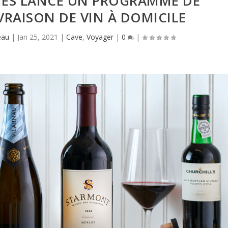
NES LANCE UN PROGRAMME DE
IVRAISON DE VIN À DOMICILE
eau
|
Jan 25, 2021
|
Cave
,
Voyager
|
0
|