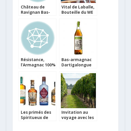
Château de
Vital de Laballe,
Ravignan Bas-
Bouteille du WE
Armagnac 1991,
Bouteille du WE
Résistance,
Bas-armagnac
l’Armagnac 100%
Dartigalongue
Baco de Laballe
Organic,
Bouteille du WE
Les primés des
Invitation au
Spiritueux de
voyage avec les
l’Année 2023,
Vins de Pays
Bouteilles du WE
Charentais