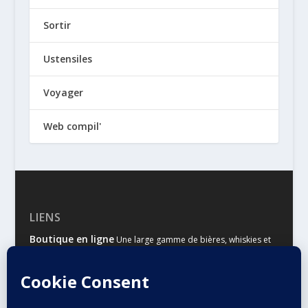
Sortir
Ustensiles
Voyager
Web compil'
LIENS
Boutique en ligne
Une large gamme de bières, whiskies et
autres spiritueux
Malts & Houblons
Le site d’information des amateurs de
bière et de whisky