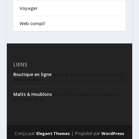
Voyager
Web compil'
LIENS
Boutique en ligne
Une large gamme de bières, whiskies et
autres spiritueux
Malts & Houblons
Le site d’information des amateurs de
bière et de whisky
Conçu par
| Propulsé par
Elegant Themes
WordPress