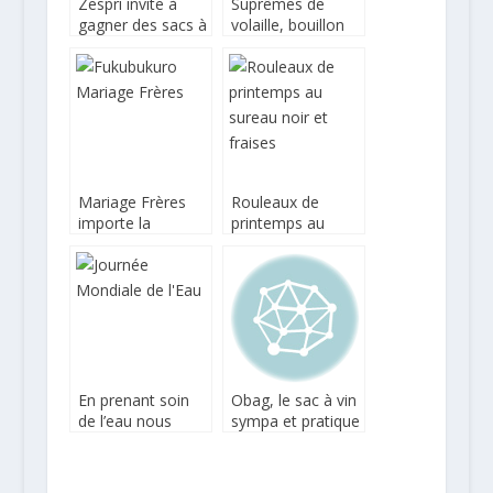
Zespri invite à
Suprêmes de
gagner des sacs à
volaille, bouillon
vrac pour les kiwis
persillé et
légumes de
saison
Mariage Frères
Rouleaux de
importe la
printemps au
tradition
sureau noir et
japonaise des
fraises
Fukubukuro
En prenant soin
Obag, le sac à vin
de l’eau nous
sympa et pratique
prenons soin de
nous !