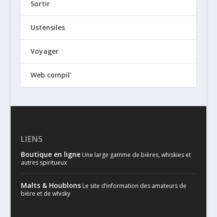
Sortir
Ustensiles
Voyager
Web compil'
LIENS
Boutique en ligne
Une large gamme de bières, whiskies et
autres spiritueux
Malts & Houblons
Le site d’information des amateurs de
bière et de whisky