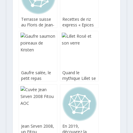
Terrasse suisse
Recettes de riz
au Floris de Jean-
express « Epices
Edern Hurstel
du Monde » chez
Uncle Ben’s
Gaufre salée, le
Quand le
petit repas
mythique Lillet se
express
pare d’une robe
rose
Jean Sirven 2008,
En 2019,
un Fitou
découvrez la