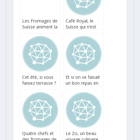
Les Fromages de
Café Royal, le
Suisse animent la
Suisse qui n’est
France
pas si petit qu’on
pourrait le croire
Cet été, si vous
Et si on se faisait
faisiez terrasse ?
un bon repas en
terrasse Au Père
Lapin à Suresnes ?
Quatre chefs et
Le Zo, un beau
des fromages de
voyage culinaire