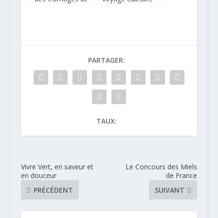
Suisse dans un
en terrasse, avec
bus à Paris
escale au bar à
vodkas arrangées
PARTAGER:
TAUX:
Vivre Vert, en saveur et
Le Concours des Miels
en douceur
de France
PRÉCÉDENT
SUIVANT