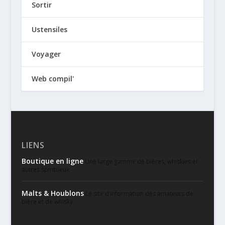
Sortir
Ustensiles
Voyager
Web compil'
LIENS
Boutique en ligne
Une large gamme de bières, whiskies et
autres spiritueux
Malts & Houblons
Le site d’information des amateurs de
bière et de whisky