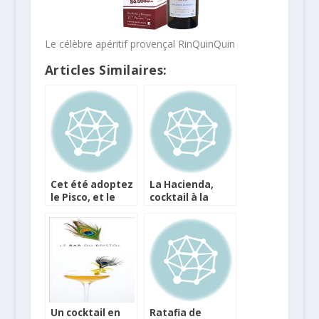
Le célèbre apéritif provençal RinQuinQuin
Articles Similaires:
Cet été adoptez
La Hacienda,
le Pisco, et le
cocktail à la
célèbre cocktail
tequila Patrón
Pisco Sour
Silver par Mido
Ahmed Yahi
Un cocktail en
Ratafia de