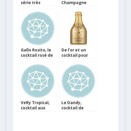
série très
Champagne
limitée au Bar du
Gremillet
Bristol
Gallo Rosito, le
De l’or et un
cocktail rosé de
cocktail pour
l’été
fêter la fin de
l’année
VeRy Tropical,
Le Dandy,
cocktail aux
cocktail de
saveurs
l’hiver au
exotiques pour
Calvados
l’été