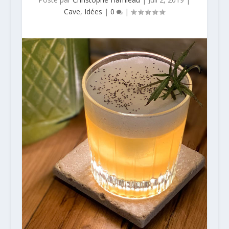
Cave
,
Idées
|
0
|