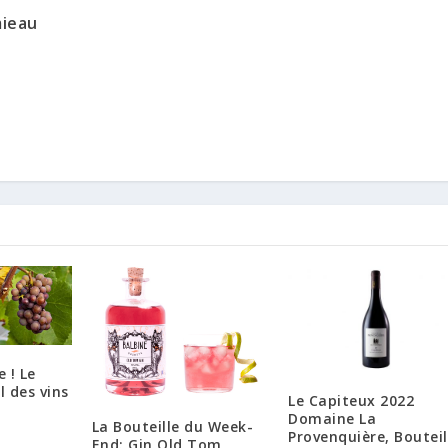
mieau
 ! Le
l des vins
Le Capiteux 2022
Domaine La
La Bouteille du Week-
Provenquière, Bouteil
End: Gin Old Tom