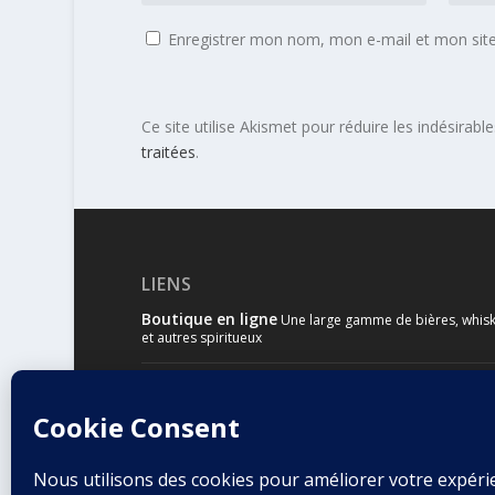
Enregistrer mon nom, mon e-mail et mon sit
Ce site utilise Akismet pour réduire les indésirabl
traitées
.
LIENS
Boutique en ligne
Une large gamme de bières, whisk
et autres spiritueux
Malts & Houblons
Le site d’information des amateur
bière et de whisky