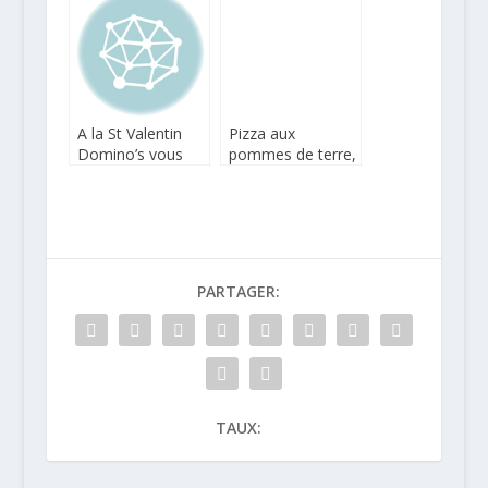
A la St Valentin
Pizza aux
Domino’s vous
pommes de terre,
offre votre pizza !
oignons rouges,
blettes et
parmesan
PARTAGER:
TAUX: