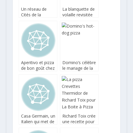
Un réseau de
La blanquette de
Cités de la
volaille revisitée
Gastronomie
en pizza
Aperitivo et pizza
Domino’s célèbre
de bon goût chez
le mariage de la
Dai Dai
pizza et du hot-
dog !
Casa Germain, un
Richard Toix crée
Italien qui met de
une recette pour
la truffe dans sa
La Boite à Pizza
pizza