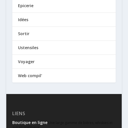
Epicerie
Idées
Sortir
Ustensiles
Voyager
Web compil'
LIENS
Boutique en ligne
Une large gamme de bières, whiskies et
autres spiritueux