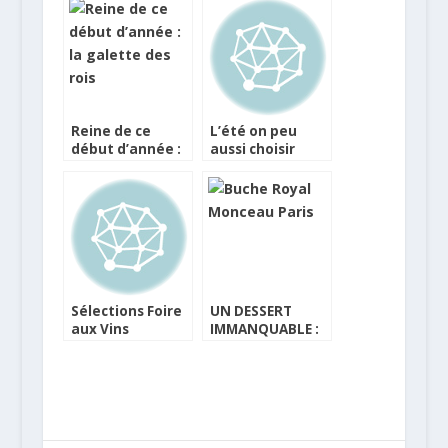
Reine de ce
L’été on peu
début d’année :
aussi choisir
la galette des
d’être blanc… ou
rois
rouge !
Sélections Foire
UN DESSERT
aux Vins
IMMANQUABLE :
Millésimes,
LA BUCHE DE
Netvin, Vinatis
NOEL
et Wineandco