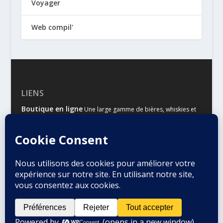
Voyager
Web compil'
LIENS
Boutique en ligne
Une large gamme de bières, whiskies et
autres spiritueux
Malts & Houblons
Le site d’information des amateurs de
bière et de whisky
Conçu par
| Propulsé par
Elegant Themes
WordPress