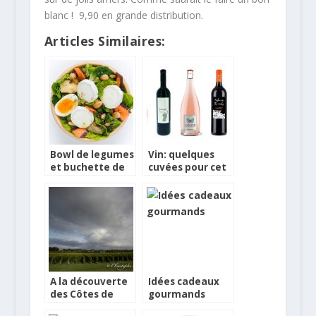
blanc ! 9,90 en grande distribution.
Articles Similaires:
Bowl de legumes
Vin: quelques
et buchette de
cuvées pour cet
chèvre affinée
été
A la découverte
Idées cadeaux
des Côtes de
gourmands
Bordeaux