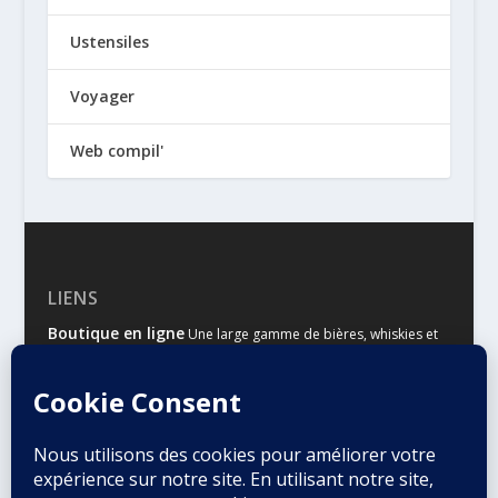
Ustensiles
Voyager
Web compil'
LIENS
Boutique en ligne
Une large gamme de bières, whiskies et
autres spiritueux
Malts & Houblons
Le site d’information des amateurs de
bière et de whisky