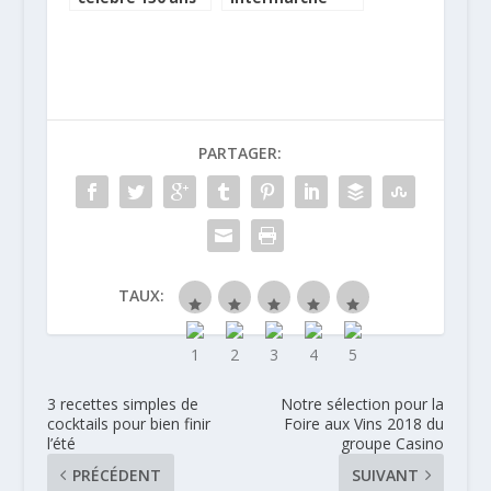
et les Vins Doux
2017, notre
Naturels AOP du
sélection de 7
Roussillon leurs
vins
vieux millésimes
PARTAGER:
TAUX:
3 recettes simples de
Notre sélection pour la
cocktails pour bien finir
Foire aux Vins 2018 du
l’été
groupe Casino
PRÉCÉDENT
SUIVANT