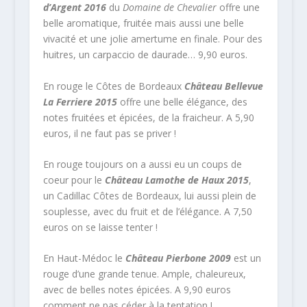
d’Argent 2016
du
Domaine de Chevalier
offre une
belle aromatique, fruitée mais aussi une belle
vivacité et une jolie amertume en finale. Pour des
huitres, un carpaccio de daurade… 9,90 euros.
En rouge le Côtes de Bordeaux
Château Bellevue
La Ferriere 2015
offre une belle élégance, des
notes fruitées et épicées, de la fraicheur. A 5,90
euros, il ne faut pas se priver !
En rouge toujours on a aussi eu un coups de
coeur pour le
Château Lamothe de Haux 2015
,
un Cadillac Côtes de Bordeaux, lui aussi plein de
souplesse, avec du fruit et de l’élégance. A 7,50
euros on se laisse tenter !
En Haut-Médoc le
Château Pierbone 2009
est un
rouge d’une grande tenue. Ample, chaleureux,
avec de belles notes épicées. A 9,90 euros
comment ne pas céder à la tentation !