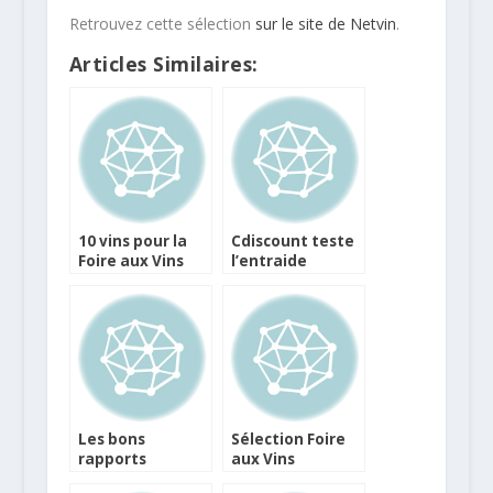
Retrouvez cette sélection
sur le site de Netvin
.
Articles Similaires:
10 vins pour la
Cdiscount teste
Foire aux Vins
l’entraide
Franprix
communautaire
pour sa foire aux
vins
Les bons
Sélection Foire
rapports
aux Vins
qualité/prix de
Magasins U