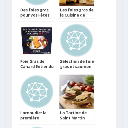
Des foies gras
Les foies gras de
pour vos Fêtes
la Cuisine de
Babeth
Foie Gras de
Sélection de foie
Canard Entier du
gras et saumon
Sud-Ouest au
Labeyrie pour
Poivre Noir
les Fêtes
Sarawak Mi-Cuit
Larnaudie: la
La Tartine de
première
Saint Martin
gamme de foies
façon