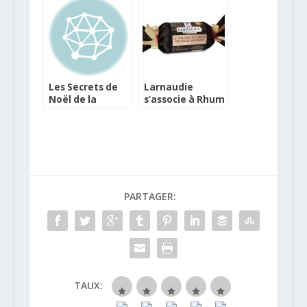
gras mi-cuits IGP
bruschetta aux
Quercy
tomates
confites avec
magret séché et
Foie Gras entier
Les Secrets de
Larnaudie
Noël de la
s’associe à Rhum
Comtesse du
Clément pour
Barry
son foie gras
PARTAGER:
TAUX: