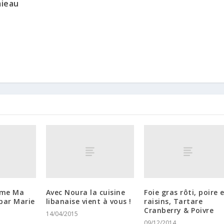
mieau
mme Ma
Avec Noura la cuisine
Foie gras rôti, poire 
par Marie
libanaise vient à vous !
raisins, Tartare
Cranberry & Poivre
14/04/2015
09/12/2014