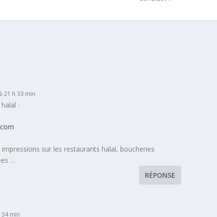
à 21 h 33 min
halal :
l.com
mpressions sur les restaurants halal, boucheries
es …
RÉPONSE
 34 min