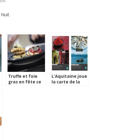
on.
 Nuit
.
Truffe et foie
L’Aquitaine joue
gras en fête ce
la carte de la
week-end à
gastronomie
Sarlat
pour sa
campagne d’été