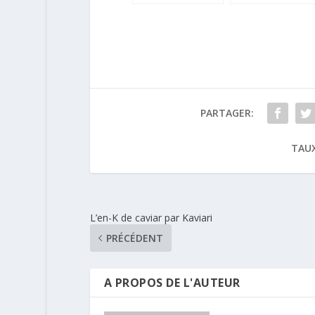
coffrets cadeau
gratuits avec
Douce France a
Jardin
d’Acclimatation
PARTAGER:
TAUX
L’en-K de caviar par Kaviari
PRÉCÉDENT
A PROPOS DE L'AUTEUR