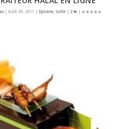
TRAITEUR HALAL EN LIGNE
au
|
Août 30, 2011
|
Epicerie
,
Sortir
|
2
|