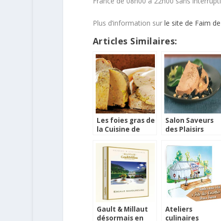
France de 08h00 à 22h00 sans interrupti
Plus d’information sur
le site de Faim de
Articles Similaires:
Les foies gras de
Salon Saveurs
la Cuisine de
des Plaisirs
Babeth
Gourmands à
Paris
Gault & Millaut
Ateliers
désormais en
culinaires