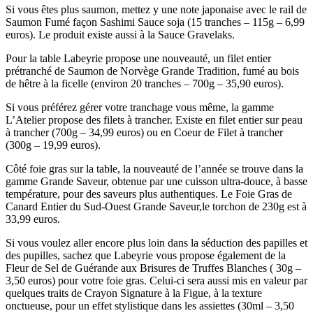
Si vous êtes plus saumon, mettez y une note japonaise avec le rail de
Saumon Fumé façon Sashimi Sauce soja (15 tranches – 115g – 6,99
euros). Le produit existe aussi à la Sauce Gravelaks.
Pour la table Labeyrie propose une nouveauté, un filet entier
prétranché de Saumon de Norvège Grande Tradition, fumé au bois
de hêtre à la ficelle (environ 20 tranches – 700g – 35,90 euros).
Si vous préférez gérer votre tranchage vous même, la gamme
L’Atelier propose des filets à trancher. Existe en filet entier sur peau
à trancher (700g – 34,99 euros) ou en Coeur de Filet à trancher
(300g – 19,99 euros).
Côté foie gras sur la table, la nouveauté de l’année se trouve dans la
gamme Grande Saveur, obtenue par une cuisson ultra-douce, à basse
température, pour des saveurs plus authentiques. Le Foie Gras de
Canard Entier du Sud-Ouest Grande Saveur,le torchon de 230g est à
33,99 euros.
Si vous voulez aller encore plus loin dans la séduction des papilles et
des pupilles, sachez que Labeyrie vous propose également de la
Fleur de Sel de Guérande aux Brisures de Truffes Blanches ( 30g –
3,50 euros) pour votre foie gras. Celui-ci sera aussi mis en valeur par
quelques traits de Crayon Signature à la Figue, à la texture
onctueuse, pour un effet stylistique dans les assiettes (30ml – 3,50