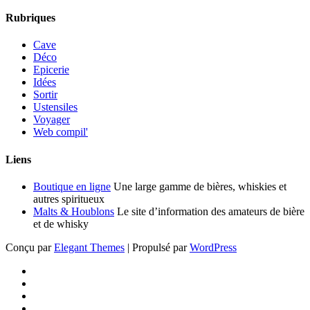
Rubriques
Cave
Déco
Epicerie
Idées
Sortir
Ustensiles
Voyager
Web compil'
Liens
Boutique en ligne
Une large gamme de bières, whiskies et
autres spiritueux
Malts & Houblons
Le site d’information des amateurs de bière
et de whisky
Conçu par
Elegant Themes
| Propulsé par
WordPress