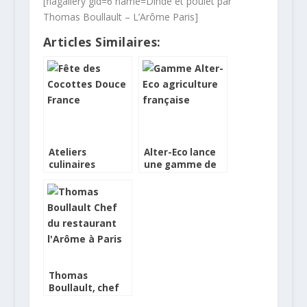
[flagallery gid=6 name=Dinde et poulet par
Thomas Boullault – L’Arôme Paris]
Articles Similaires:
Ateliers
Alter-Eco lance
culinaires
une gamme de
gratuits avec
produits issus de
Douce France au
l’agriculture
Jardin
française
d’Acclimatation
Thomas
Boullault, chef
étoilé, invite la