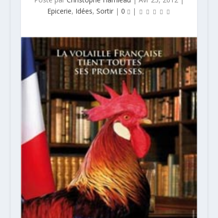
Epicerie
,
Idées
,
Sortir
|
0
|