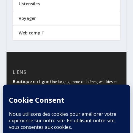
Ustensiles
Voyager
Web compil'
LIENS
Boutique en ligne
Une large gamme de bières, whiskies et
autres spiritueux
Malts & Houblons
Le site d’information des amateurs de
bière et de whisky