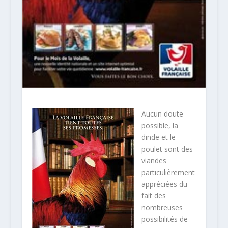
Aucun doute
possible, la
dinde et le
poulet sont des
viandes
particulièrement
appréciées du
fait des
nombreuses
possibilités de