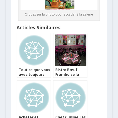
Cliquez sur la photo pour accéder à la galerie
Articles Similaires:
Tout ce que vous
Bistro Bœuf
avez toujours
Framboise la
voulu savoir sur
nouvelle
la viande, avec
enseigne de
Anne
restaurant de
viande
Acheter et
Chef Cuisine, les