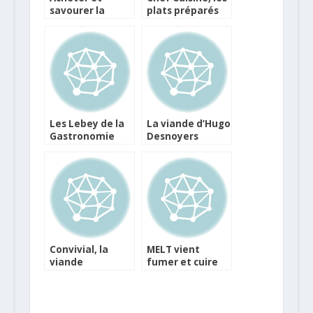
savourer la
plats préparés
viande d’Yves-
font leur entrée
Marie Le
dans la haute
Bourdonnec au
gastronomie
Lafayette
Gourmet
Les Lebey de la
La viande d’Hugo
Gastronomie
Desnoyers
2014 sont
directement
dévoilès
chez vous !
Convivial, la
MELT vient
viande
fumer et cuire
Charolaise à
très lentement
l’honneur en
sa viande aux
surgelé
Batignolles