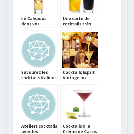
Le Calvados
Une carte de
dans vos
cocktails très
cocktails
fashion
Savourez les
Cocktails Esprit
cocktails italiens
Vintage au
avec le coffret
Whisky Live Paris
Classic Cocktails
2012
de Martini
Ateliers cocktails
Cocktails à la
avec les
Crème de Cassis