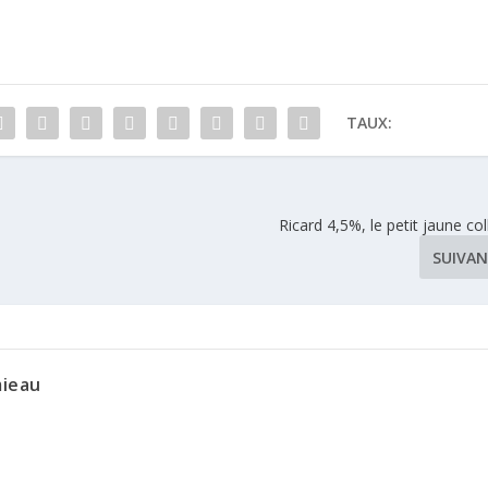
d’année
TAUX:
Ricard 4,5%, le petit jaune col
SUIVA
mieau