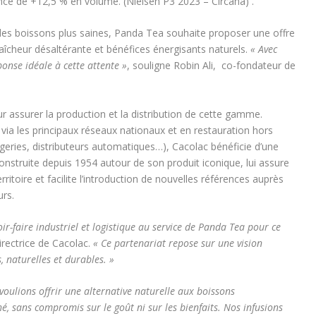
nce de +12,5 % en volume. (Nielsen P3 2023 – Circana) .
es boissons plus saines, Panda Tea souhaite proposer une offre
raîcheur désaltérante et bénéfices énergisants naturels.
« Avec
onse idéale à cette attente »
, souligne Robin Ali, co-fondateur de
r assurer la production et la distribution de cette gamme.
 via les principaux réseaux nationaux et en restauration hors
ngeries, distributeurs automatiques…), Cacolac bénéficie d’une
onstruite depuis 1954 autour de son produit iconique, lui assure
erritoire et facilite l’introduction de nouvelles références auprès
rs.
r-faire industriel et logistique au service de Panda Tea pour ce
rectrice de Cacolac.
« Ce partenariat repose sur une vision
, naturelles et durables. »
 voulions offrir une alternative naturelle aux boissons
é, sans compromis sur le goût ni sur les bienfaits. Nos infusions