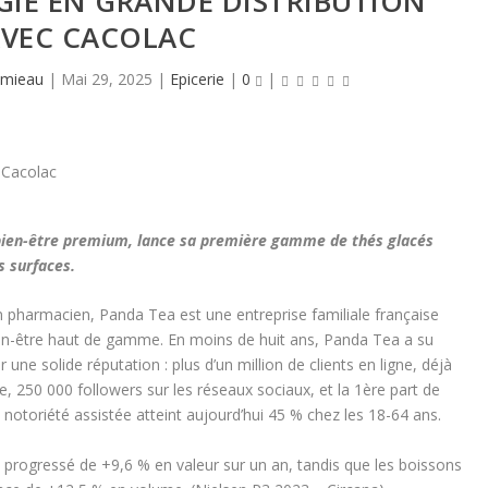
GIE EN GRANDE DISTRIBUTION
VEC CACOLAC
amieau
|
Mai 29, 2025
|
Epicerie
|
0
|
bien-être premium, lance sa première gamme de thés glacés
s surfaces.
n pharmacien, Panda Tea est une entreprise familiale française
bien-être haut de gamme. En moins de huit ans, Panda Tea a su
ne solide réputation : plus d’un million de clients en ligne, déjà
 250 000 followers sur les réseaux sociaux, et la 1ère part de
otoriété assistée atteint aujourd’hui 45 % chez les 18-64 ans.
t progressé de +9,6 % en valeur sur un an, tandis que les boissons