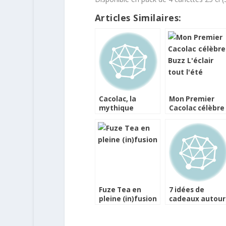
Articles Similaires:
Cacolac, la
Mon Premier
mythique
Cacolac célèbre
boisson au lait
Buzz L’éclair
et au cacao, en
tout l’été
variété Caramel
Fuze Tea en
7 idées de
pleine (in)fusion
cadeaux autour
du thé