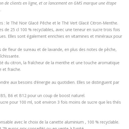
ion de clients en ligne, et ce lancement en GMS marque une étape
.
es : le Thé Noir Glacé Pêche et le Thé Vert Glacé Citron-Menthe.
 de 25 cl 100 % recyclables, avec une teneur en sucre trois fois
iques. Elles sont également enrichies en vitamines et minéraux pour
 de fleur de sureau et de lavande, en plus des notes de pêche,
îchissante.
ité du citron, la fraîcheur de la menthe et une touche aromatique
 et fraiche.
ndre aux besoins d’énergie au quotidien. Elles se distinguent par
 B5, B6 et B12 pour un coup de boost naturel.
ucre pour 100 ml, soit environ 3 fois moins de sucre que les thés
nsable avec le choix de la canette aluminium , 100 % recyclable.
,79 euros prix conseillé) ou en vente à l’unité.