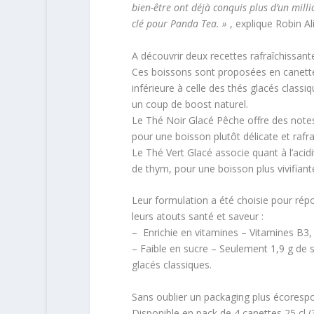
bien-être ont déjà conquis plus d’un mill
clé pour Panda Tea. »
, explique Robin Ali
A découvrir deux recettes rafraîchissant
Ces boissons sont proposées en canettes
inférieure à celle des thés glacés class
un coup de boost naturel.
Le Thé Noir Glacé Pêche offre des notes
pour une boisson plutôt délicate et rafra
Le Thé Vert Glacé associe quant à l’acid
de thym, pour une boisson plus vivifiante
Leur formulation a été choisie pour répo
leurs atouts santé et saveur :
– Enrichie en vitamines – Vitamines B3,
– Faible en sucre – Seulement 1,9 g de s
glacés classiques.
Sans oublier un packaging plus écorespo
Disponible en pack de 4 canettes 25 cl (3