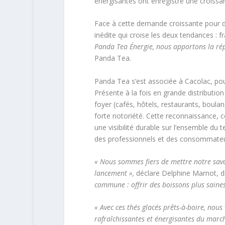
énergisantes ont enregistré une croissa
Face à cette demande croissante pour d
inédite qui croise les deux tendances : f
Panda Tea Énergie, nous apportons la rép
Panda Tea.
Panda Tea s’est associée à Cacolac, pou
Présente à la fois en grande distribution
foyer (cafés, hôtels, restaurants, boula
forte notoriété. Cette reconnaissance, c
une visibilité durable sur l’ensemble du t
des professionnels et des consommateu
« Nous sommes fiers de mettre notre savoi
lancement »,
déclare Delphine Marnot, di
commune : offrir des boissons plus saines
« Avec ces thés glacés prêts-à-boire, nous
rafraîchissantes et énergisantes du march