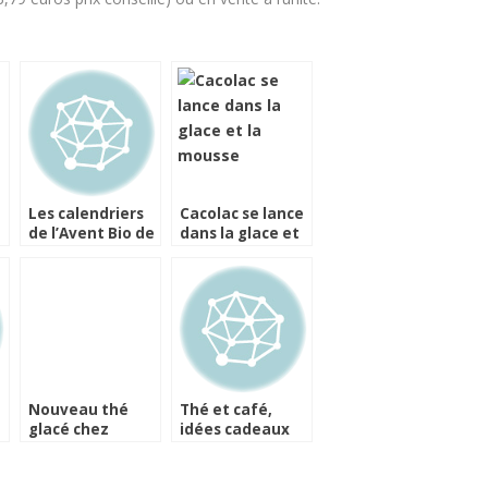
Les calendriers
Cacolac se lance
de l’Avent Bio de
dans la glace et
Colors of Tea
la mousse
Nouveau thé
Thé et café,
glacé chez
idées cadeaux
Mariage Frères
pour Noël et les
fêtes de fin