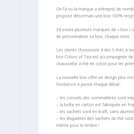
On l’a vu la marque a entrepris de nomb
propose désormais une box 100% recycl
S’il existe plusieurs marques de « box » d
de personnaliser sa box, chaque mois.
Les clients choisissent 4 des 5 thés à re
box Colors of Tea est accompagnée de co
chaussette à thé en coton pour les p
La nouvelle box offre un design plus mo
fondatrice a pensé chaque détail :
– les conseils des sommelières sont impr
– la boîte en carton est fabriquée en Fr
– les sachets sont en kraft, sans alumini
– les étiquettes des sachets de thé sont e
même pour le timbre !