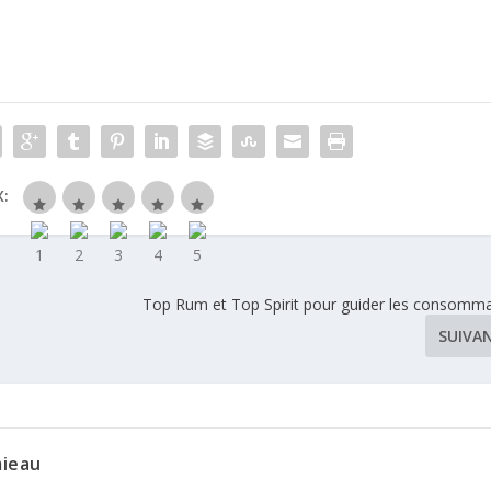
Fauchon
d’année
:
Top Rum et Top Spirit pour guider les consomm
SUIVA
mieau