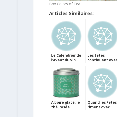
Box Colors of Tea
Articles Similaires:
Le Calendrier de
Les fêtes
l’Avent du vin
continuent ave
imaginé par
le Calendrier de
Vineabox
l’après de Lutti
A boire glacé, le
Quand les Fêtes
thé Rosée
riment avec
Champêtre des
chocolat
Comptoirs