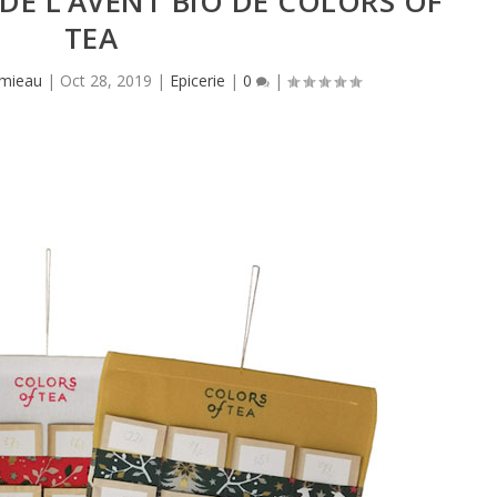
 DE L’AVENT BIO DE COLORS OF
TEA
amieau
|
Oct 28, 2019
|
Epicerie
|
0
|