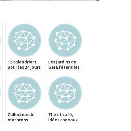
12 calendriers
Les Jardins de
c
pour les 24 jours
Gaïa fêtent les
de l’Avent
mamans aux
thés parfumés
Collection de
Thé et café,
macarons
idées cadeaux
Signature
pour Noël et les
Thé chez
fêtes de fin