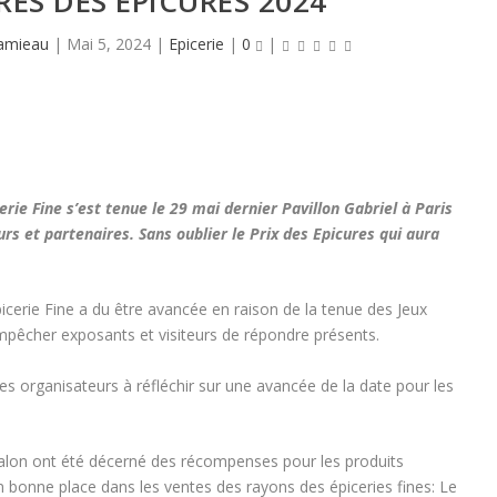
RÈS DES EPICURES 2024
amieau
|
Mai 5, 2024
|
Epicerie
|
0
|
rie Fine s’est tenue le 29 mai dernier Pavillon Gabriel à Paris
s et partenaires. Sans oublier le Prix des Epicures qui aura
.
picerie Fine a du être avancée en raison de la tenue des Jeux
mpêcher exposants et visiteurs de répondre présents.
s organisateurs à réfléchir sur une avancée de la date pour les
lon ont été décerné des récompenses pour les produits
bonne place dans les ventes des rayons des épiceries fines: Le