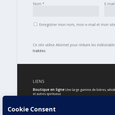
Nom
*
E-mai
Enregistrer mon nom, mon e-mail et mon sit
Ce site utilise Akismet pour réduire les indésirabl
traitées
.
LIENS
Boutique en ligne
Une large gamme de bières, whisk
et autres spiritueux
Malts & Houblons
Le site d’information des amateur
bière et de whisky