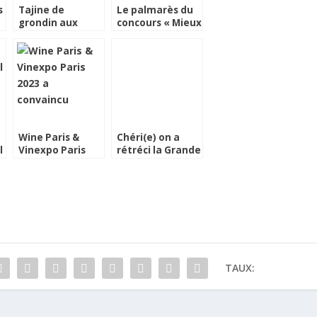
s
Tajine de
Le palmarès du
grondin aux
concours « Mieux
légumes d’hiver
Manger au Ciné »
Wine Paris &
Chéri(e) on a
l
Vinexpo Paris
rétréci la Grande
2023 a convaincu
Epicerie de Paris
!
TAUX: