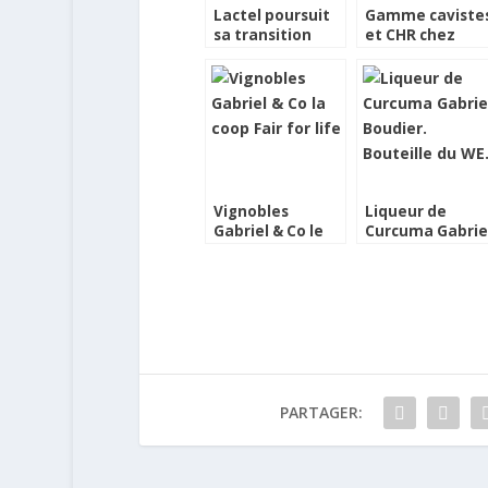
Lactel poursuit
Gamme caviste
sa transition
et CHR chez
vers un
Vignobles
emballage
Gabriel & Co
circulaire
Vignobles
Liqueur de
Gabriel & Co le
Curcuma Gabrie
collectif Fair for
Boudier.
life
Bouteille du WE.
PARTAGER: