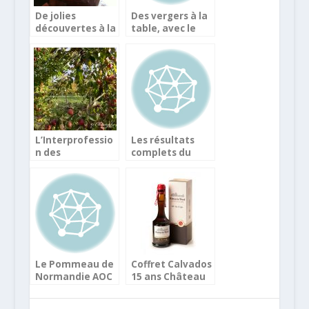
De jolies
Des vergers à la
découvertes à la
table, avec le
Rhum Fair
cidre breton
Kerisac
L’Interprofessio
Les résultats
n des
complets du
Appellations
Concours
Cidricoles tire le
Général Agricole
signal d’alarme
2019
Le Pommeau de
Coffret Calvados
Normandie AOC
15 ans Château
du Château du
du Breuil,
Breuil
Bouteille du WE