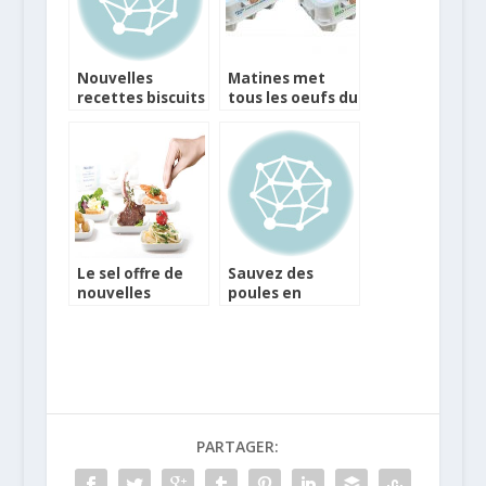
Nouvelles
Matines met
recettes biscuits
tous les oeufs du
Bio Belledonne
Poulailler dans
son Panier
Le sel offre de
Sauvez des
nouvelles
poules en
saveurs à vos
mangeant des
plats
oeufs
Poulehouse
PARTAGER: