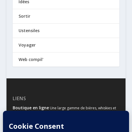
Idées
Sortir
Ustensiles
Voyager
Web compil'
LIENS
Boutique en ligne
Une large gamme de bières, whiskies et
autres spiritueux
Malts & Houblons
Le site d’information des amateurs de
bière et de whisky