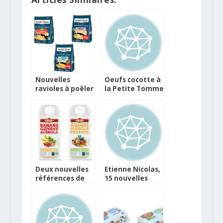
Nouvelles
Oeufs cocotte à
ravioles à poêler
la Petite Tomme
chez Saint Jean
de Savoie IGP
Deux nouvelles
Etienne Nicolas,
références de
15 nouvelles
Nectars chez
références de
Alter Eco
vins à moins de
10 euros