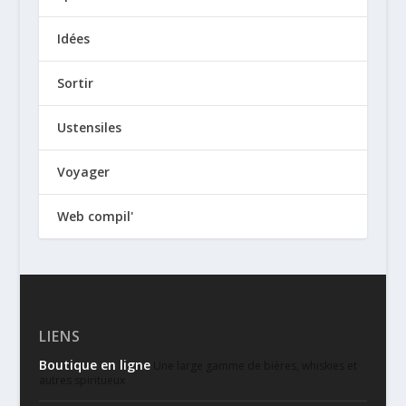
Idées
Sortir
Ustensiles
Voyager
Web compil'
LIENS
Boutique en ligne
Une large gamme de bières, whiskies et
autres spiritueux