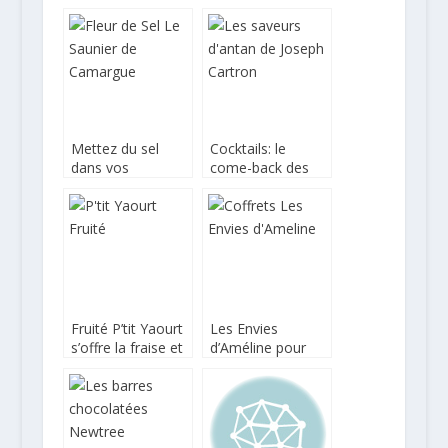
Hédiard
chez Alter Eco
Mettez du sel
Cocktails: le
dans vos
come-back des
vacances et vos
saveurs d’antan
plats !
Fruité P’tit Yaourt
Les Envies
s’offre la fraise et
d’Améline pour
un nouveau look
donner du goût et
des couleurs à
vos plats