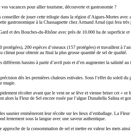
e vos vacances pour allier tourisme, découverte et gastronomie ?
conseiller de jouer cette trilogie dans la région d’Aigues-Mortes avec 
sortie gastronomique à la Chassagnette chez Armand Arnal (qui fera très 
Gard et des Bouches-du-Rhône avec près de 10.000 ha de superficie et 35
protégées), 200 espèces d’oiseaux (157 protégées) et travaillent à l’an
au climat pour obtenir au final la plus grosse quantité de sel de qualité.
s différents bassins à partir d’avril puis et d’en augmenter la salinité au 
précision dès les premières chaleurs estivales. Sous l’effet du soleil du p
ar magie.
apidement récolter avant que le vent ne se lève et vienne briser cet « or 
ent alors la Fleur de Sel encore rosée par l’algue Dunaliella Salina et g
 les saunier emmèneront leur récolte sur les lieux d’emballage. La Fleur
fond lentement sous la langue avec une saveur authentique.
re approche de la consommation de sel et mettre en valeur les mets ain