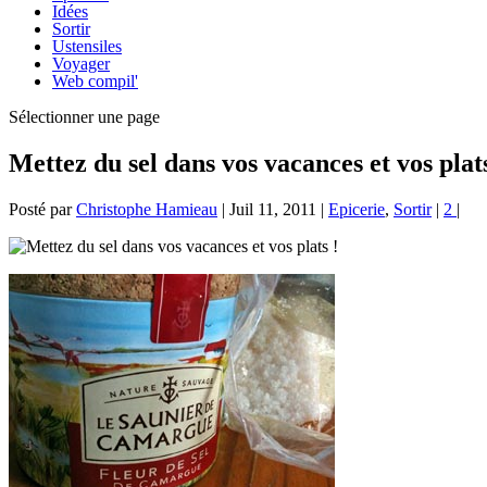
Idées
Sortir
Ustensiles
Voyager
Web compil'
Sélectionner une page
Mettez du sel dans vos vacances et vos plats
Posté par
Christophe Hamieau
|
Juil 11, 2011
|
Epicerie
,
Sortir
|
2
|