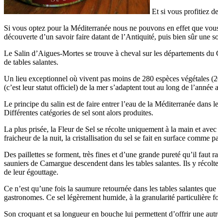
Et si vous profitiez d
Si vous optez pour la Méditerranée nous ne pouvons en effet que vous 
découverte d’un savoir faire datant de l’Antiquité, puis bien sûr une 
Le Salin d’Aigues-Mortes se trouve à cheval sur les départements du 
de tables salantes.
Un lieu exceptionnel où vivent pas moins de 280 espèces végétales (20 
(c’est leur statut officiel) de la mer s’adaptent tout au long de l’année 
Le principe du salin est de faire entrer l’eau de la Méditerranée dans le
Différentes catégories de sel sont alors produites.
La plus prisée, la Fleur de Sel se récolte uniquement à la main et avec 
fraicheur de la nuit, la cristallisation du sel se fait en surface comme p
Des paillettes se forment, très fines et d’une grande pureté qu’il faut r
sauniers de Camargue descendent dans les tables salantes. Ils y récolt
de leur égouttage.
Ce n’est qu’une fois la saumure retournée dans les tables salantes que
gastronomes. Ce sel légèrement humide, à la granularité particulière 
Son croquant et sa longueur en bouche lui permettent d’offrir une aut